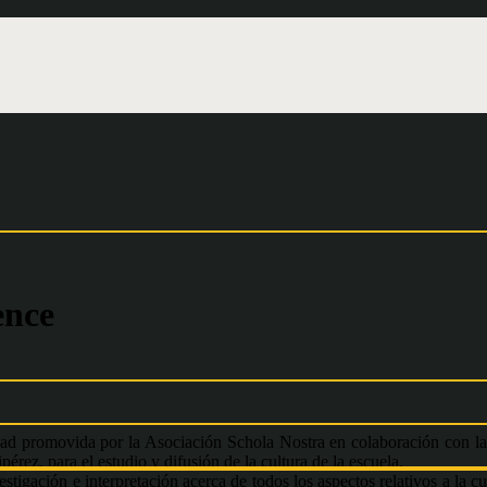
ence
dad promovida por la Asociación Schola Nostra en colaboración con l
rez, para el estudio y difusión de la cultura de la escuela.
gación e interpretación acerca de todos los aspectos relativos a la cu