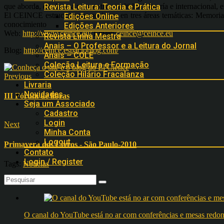
que aborda, desde una perspectiva multidisciplinaría e internacional, 
Revista Leitura: Teoria e Prática
El CEINCE estructura sus acciones en tres áreas temáticas: Memoria 
Edições Online
conocimiento
Edições Anteriores
Web:
http://www.ceince.eu/
Email:
ceince@ceince.eu
Revista Linha Mestra
Anais – O Professor e a Leitura do Jornal
Blog:
http://ceince.espacioblog.com/
Anais – COLE
Coleção Leitura e Formação
Coleção Hilário Fracalanza
Previous
Livraria
Novidades
III Fórum de libras
Seja um Associado
Cadastro
Login
Next
Minha Conta
Logout
Primavera dos Livros - São Paulo-2010
Contato
Login / Register
Tags:
Notícias
Artigos Relacionados
O canal do YouTube está no ar com conferências e mesas 