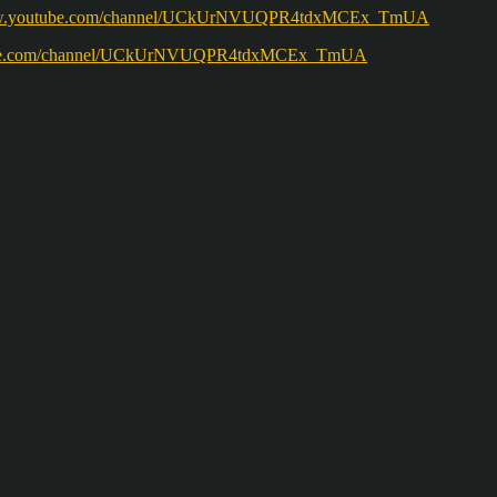
ww.youtube.com/channel/UCkUrNVUQPR4tdxMCEx_TmUA