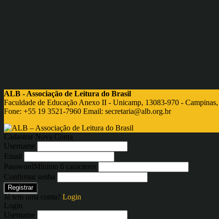
ALB - Associação de Leitura do Brasil
Faculdade de Educação Anexo II - Unicamp, 13083-970 - Campinas,
Fone: +55 19 3521-7960 Email:
secretaria@alb.org.br
Cadastrar Nova Conta
Username
Email
Password
Mínimo 6 caracteres
Confirmar senha
Registrar
Já tem uma conta?
Login
Login
Username