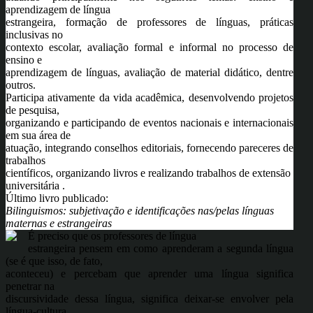
aprendizagem de língua
estrangeira, formação de professores de línguas, práticas
inclusivas no
contexto escolar, avaliação formal e informal no processo de
ensino e
aprendizagem de línguas, avaliação de material didático, dentre
outros.
Participa ativamente da vida acadêmica, desenvolvendo projetos
de pesquisa,
organizando e participando de eventos nacionais e internacionais
em sua área de
atuação, integrando conselhos editoriais, fornecendo pareceres de
trabalhos
científicos, organizando livros e realizando trabalhos de extensão
universitária .
Último livro publicado:
Bilinguismos: subjetivação e identificações nas/pelas línguas
maternas e estrangeiras
É preciso que os professores de língua
estrangeira pensem em como aprenderam a segunda língua
(se é que isso, de fato,
aconteceu) e percebam que aprender uma língua significa
penetrar na
discursividade dessa língua, significa deixar-se envolver pela
língua-cultura