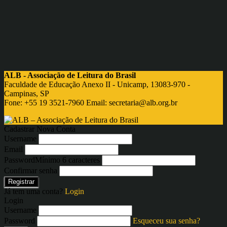
ALB - Associação de Leitura do Brasil
Faculdade de Educação Anexo II - Unicamp, 13083-970 -
Campinas, SP
Fone: +55 19 3521-7960 Email:
secretaria@alb.org.br
Cadastrar Nova Conta
Username
Email
Password
Mínimo 6 caracteres
Confirmar senha
Registrar
Já tem uma conta?
Login
Login
Username
Password
Esqueceu sua senha?