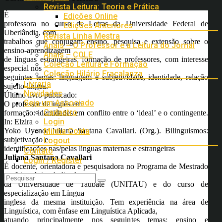
Revista Leitura: Teoria e Prática
É
Edições Online
professora no curso de Letras da Universidade Federal de
Edições Anteriores
Uberlândia, com
Revista Linha Mestra
trabalhos que conjugam ensino, pesquisa e extensão sobre o
Anais – O Professor e a Leitura do Jornal
ensino-aprendizagem
Anais – COLE
de línguas estrangeiras, formação de professores, com interesse
Coleção Leitura e Formação
especial nos
Coleção Hilário Fracalanza
seguintes temas: linguagem e subjetividade, identidade, relação
Livraria
sujeito-língua.
Novidades
Último livro publicado:
Seja um Associado
O professor de inglês em
Cadastro
formação: identidades em conflito entre o ‘ideal’ e o contingente.
Login
In: Elzira
Yoko Uyeno; Juliana Santana Cavallari. (Org.). Bilinguismos:
Minha Conta
subjetivação e
Logout
identificações nas/pelas línguas maternas e estrangeiras
Contato
Juliana Santana Cavallari
Login / Register
É docente, orientadora e pesquisadora no Programa de Mestrado
em Linguística Aplicada
da Universidade de Taubaté (UNITAU) e do curso de
especialização em Língua
inglesa da mesma instituição. Tem experiência na área de
Linguística, com ênfase em Linguística Aplicada,
atuando principalmente nos seguintes temas: ensino e