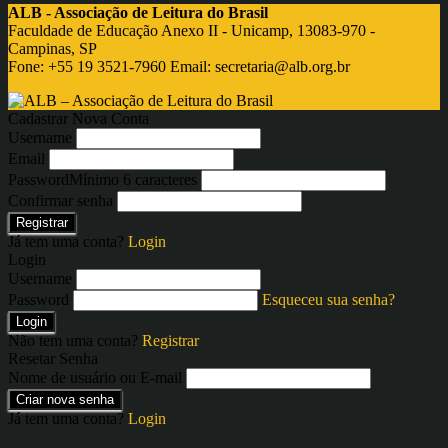
ALB - Associação de Leitura do Brasil
Faculdade de Educação Anexo II - Unicamp, 13083-970 -
Campinas, SP
Fone: +55 19 3521-7960 Email:
secretaria@alb.org.br
Cadastrar Nova Conta
Username
Email
Password
Mínimo 6 caracteres
Confirmar senha
Registrar
Já tem uma conta?
Login
Login
Username
Password
Esqueceu sua senha?
Login
Não tem uma conta?
Registrar
Resetar Senha
Nome de usuário ou E-mail
Criar nova senha
Já tem uma conta?
Login