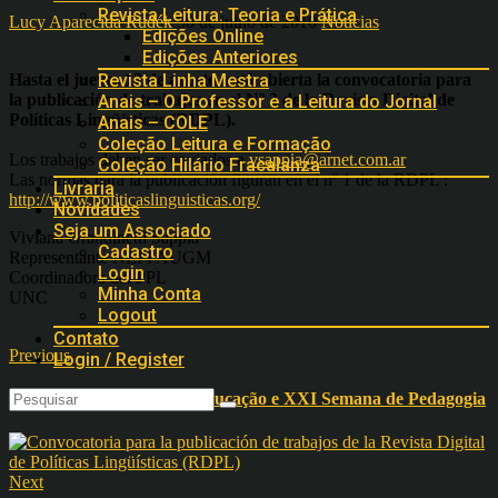
Revista Leitura: Teoria e Prática
Lucy Aparecida Rudék
30 de julho de 2010
Notícias
Edições Online
Edições Anteriores
Hasta el jueves
12 de agosto, está abierta la convocatoria para
Revista Linha Mestra
la publicación de trabajos en el Nº 2 de la Revista Digital de
Anais – O Professor e a Leitura do Jornal
Políticas Lingüísticas (RDPL).
Anais – COLE
Coleção Leitura e Formação
Los trabajos deben ser enviados a
vsappia@arnet.com.ar
Coleção Hilário Fracalanza
Las normas para la publicación figuran en el nº 1 de la RDPL :
Livraria
http://www.politicaslinguisticas.org/
Novidades
Seja um Associado
Viviana Grandinetti Sappia
Cadastro
Representante NEPI AUGM
Login
Coordinadora del PPL
Minha Conta
UNC
Logout
Contato
Previous
Login / Register
II Simpósio Nacional de Educação e XXI Semana de Pedagogia
Next