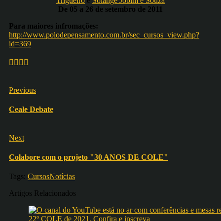
Trigueiro
e
Solange Jobim e Souza
De 05 a 26 de setembro de 2011
Para maiores infromações:
http://www.polodepensamento.com.br/sec_cursos_view.php?
id=369
Previous
Ceale Debate
Next
Colabore com o projeto "30 ANOS DE COLE"
Tags:
Cursos
Notícias
Artigos Relacionados