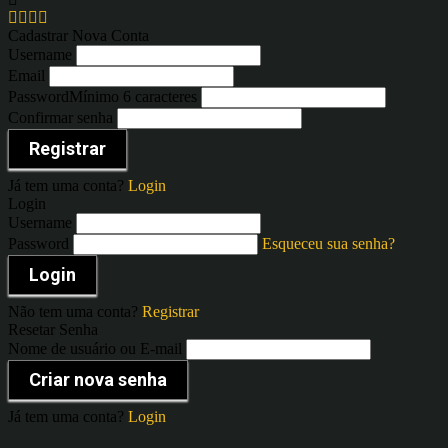
Cadastrar Nova Conta
Username
Email
Password
Mínimo 6 caracteres
Confirmar senha
Registrar
Já tem uma conta?
Login
Login
Username
Password
Esqueceu sua senha?
Login
Não tem uma conta?
Registrar
Resetar Senha
Nome de usuário ou E-mail
Criar nova senha
Já tem uma conta?
Login