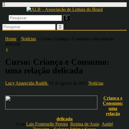
Home
»
Notícias
»
Curso: Criança e Consumo: uma relação
delicada
0
Curso: Criança e Consumo:
uma relação delicada
Lucy Aparecida Rudék
19 de agosto de 2011
Notícias
Criança e
Consumo:
uma
relação
delicada
Com
Lais Fontenelle Pereira
,
Regina de Assis
,
André