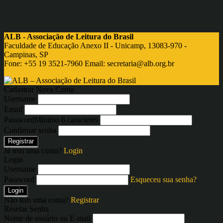
ALB - Associação de Leitura do Brasil
Faculdade de Educação Anexo II - Unicamp, 13083-970 -
Campinas, SP
Fone: +55 19 3521-7960 Email:
secretaria@alb.org.br
Cadastrar Nova Conta
Username
Email
Password
Mínimo 6 caracteres
Confirmar senha
Registrar
Já tem uma conta?
Login
Login
Username
Password
Esqueceu sua senha?
Login
Não tem uma conta?
Registrar
Resetar Senha
Nome de usuário ou E-mail