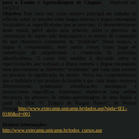
para o Ensino e Aprendizagem de Línguas
Matrícula até
18/12/11
Objetivo:
Este curso tem como objetivo principal um trabalho de
reflexão sobre as relações entre língua materna e língua estrangeira,
focalizando as especificidades que as norteiam. O desenvolvimento
deste estudo prevê ainda uma reflexão sobre o processo de
constituição do sujeito pela língua(gem) e os modos de construção
do que chamamos comumente de “realidade”. Nesse espaço, a
língua é compreendida, entre outras coisas, como lugar de
constituição da subjetividade e construção de processos
identificatórios. O curso visa também à discussão sobre as
especificidades que norteiam a língua materna e língua estrangeira,
mais precisamente as diferentes “realidades” que cada uma instaura
no processo de significação do mundo. Nessa via, compreendemos
que a realidade é um produto da história e que cada língua recorta-a
diferentemente, produzindo identificações ideológicas e
inconscientes específicas. Finalmente, objetiva-se uma análise
discursiva do processo de ensino-aprendizagem de uma língua a
partir do filme “O Enigma de Kaspar Hauser”, de Werner
Herzög.
http://www.extecamp.unicamp.br/dados.asp?sigla=IEL-
0180&of=001
Maiores informações
:
http://www.extecamp.unicamp.br/todos_cursos.asp