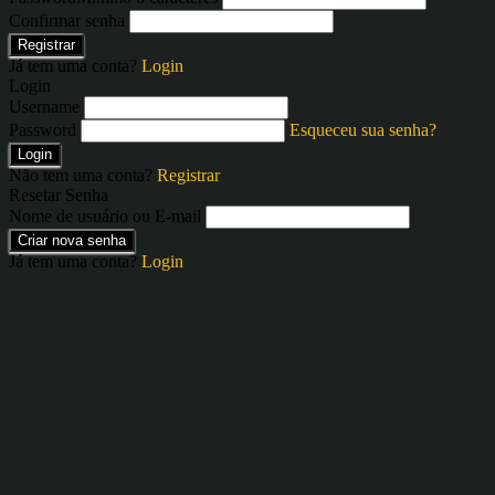
Confirmar senha
Registrar
Já tem uma conta?
Login
Login
Username
Password
Esqueceu sua senha?
Login
Não tem uma conta?
Registrar
Resetar Senha
Nome de usuário ou E-mail
Criar nova senha
Já tem uma conta?
Login