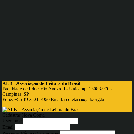
ALB - Associação de Leitura do Brasil
Faculdade de Educação Anexo II - Unicamp, 13083-970 -
Campinas, SP
Fone: +55 19 3521-7960 Email:
secretaria@alb.org.br
Cadastrar Nova Conta
Username
Email
Password
Mínimo 6 caracteres