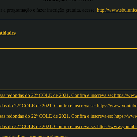
r a programação e fazer inscrição gratuita, acesse:
http://www.sbu.unic
ntidades
redondas do 22º COLE de 2021. Confira e inscreva se: https://ww
redondas do 22º COLE de 2021. Confira e inscreva-se: https://w