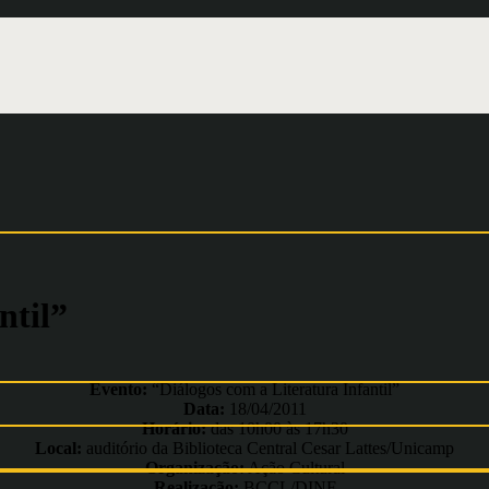
ntil”
Evento:
“Diálogos com a Literatura Infantil”
Data:
18/04/2011
Horário:
das 10h00 às 17h30
Local:
auditório da Biblioteca Central Cesar Lattes/Unicamp
Organização:
Ação Cultural
Realização:
BCCL/DINF