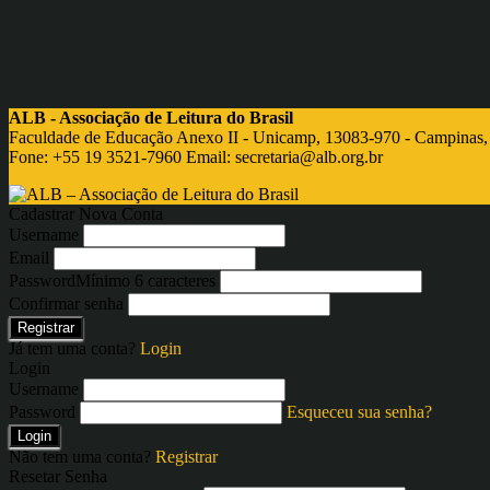
ALB - Associação de Leitura do Brasil
Faculdade de Educação Anexo II - Unicamp, 13083-970 - Campinas,
Fone: +55 19 3521-7960 Email:
secretaria@alb.org.br
Cadastrar Nova Conta
Username
Email
Password
Mínimo 6 caracteres
Confirmar senha
Registrar
Já tem uma conta?
Login
Login
Username
Password
Esqueceu sua senha?
Login
Não tem uma conta?
Registrar
Resetar Senha