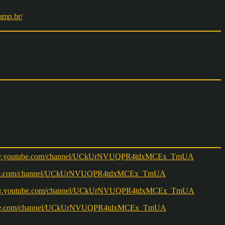
amp.br/
w.youtube.com/channel/UCkUrNVUQPR4tdxMCEx_TmUA
ww.youtube.com/channel/UCkUrNVUQPR4tdxMCEx_TmUA