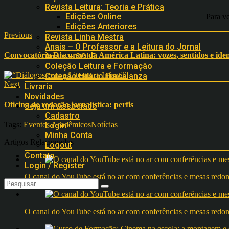
Revista Leitura: Teoria e Prática
Edições Online
Para ve
Edições Anteriores
Previous
Revista Linha Mestra
Anais – O Professor e a Leitura do Jornal
Convocatória Discursos da América Latina: vozes, sentidos e ide
Anais – COLE
Coleção Leitura e Formação
Coleção Hilário Fracalanza
Next
Livraria
Novidades
Oficina de redação jornalística: perfis
Seja um Associado
Cadastro
Tags:
Eventos Acadêmicos
Notícias
Login
Minha Conta
Artigos Relacionados
Logout
Contato
Login / Register
O canal do YouTube está no ar com conferências e mesas 
O canal do YouTube está no ar com conferências e mesas 