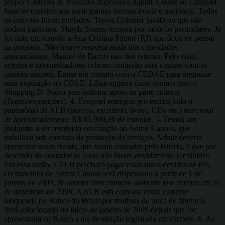
propor Caderno de Resumos impresso e digital. Coube ao Ezequiel
fazer os convites aos participantes internacionais e nacionais. Todos
os convites foram enviados. Teresa Colomer justificou que não
poderá participar. Magda Soares recusou por motivos particulares. Já
foi feito um convite a Ana Cristina Pignot (RJ) que ficou de pensar
na proposta. Não houve resposta ainda dos convidados
internacionais. Manuel de Barros não deu retorno. Pelo visto,
agentes e intermediadores cobram comissão para contato com os
grandes autores. Entrar em contato com o CEDAE para organizar
uma exposição no COLE. Lílian sugeriu fazer contato com o
Shopping D. Pedro para solicitar apoio na parte cultural
(Teatro/exposições). 4. Ezequiel entregou por escrito todo o
patrimônio da ALB (móveis, escritório, livros, CDs etc.) num total
de aproximadamente R$ 85.000,00 de estoque. 5. Temos um
problema a ser resolvido em relação ao Admir Canoas, que
trabalhou sob contrato de prestação de serviços. Admir deveria
apresentar notas fiscais, que foram cobradas pelo Hilário, e que por
descuido do contador as taxas não foram devidamente recolhidas.
Por essa razão, a ALB precisará pagar essas taxas devidas de ISS.
Os trabalhos de Admir Canoas será dispensado a partir de 1 de
janeiro de 2009, de acordo com contrato assinado que encerra em 31
de dezembro de 2008. A ALB está com sua conta corrente
bloqueada no Banco do Brasil por motivos de troca de diretoria.
Será solucionado no início de janeiro de 2009 depois que for
apresentada ao Banco a ata de eleição registrada em cartório. 6. As