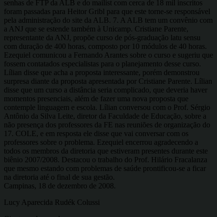
senhas de FTP da ALB e do mailist com cerca de 18 mil inscritos
foram passadas para Heitor Gribl para que este torne-se responsável
pela administração do site da ALB. 7. A ALB tem um convênio com
a ANJ que se estende também à Unicamp. Cristiane Parente,
representante da ANJ, propõe curso de pós-graduação latu sensu
com duração de 400 horas, composto por 10 módulos de 40 horas.
Ezequiel comunicou a Fernando Arantes sobre o curso e sugeriu que
fossem contatados especialistas para o planejamento desse curso.
Lílian disse que acha a proposta interessante, porém demonstrou
surpresa diante da proposta apresentada por Cristiane Parente. Lílian
disse que um curso a distância seria complicado, que deveria haver
momentos presenciais, além de fazer uma nova proposta que
contemple linguagem e escola. Lílian conversou com o Prof. Sérgio
Antônio da Silva Leite, diretor da Faculdade de Educação, sobre a
não presença dos professores da FE nas reuniões de organização do
17. COLE, e em resposta ele disse que vai conversar com os
professores sobre o problema. Ezequiel encerrou agradecendo a
todos os membros da diretoria que estiveram presentes durante este
biênio 2007/2008. Destacou o trabalho do Prof. Hilário Fracalanza
que mesmo estando com problemas de saúde prontificou-se a ficar
na diretoria até o final de sua gestão.
Campinas, 18 de dezembro de 2008.
Lucy Aparecida Rudék Colussi