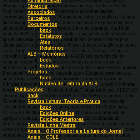
Administração
Norma são os coordenadores representantes da ALB no evento.
Diretoria
Será confeccionado um CD com todas as comunicações
Associados
apresentadas no Seminário. Norma falou sobre a reunião na Editora
Parceiros
da Unicamp, o Prof. Paulo foi muito receptivo e explicou que não
Documentos
há possibilidade de abrir a Feira do Livro no domingo, dia 19 de
back
julho de 2009, pois a abertura implica o pagamento de funcionários
Estatutos
que encareceria o evento. Há possibilidade de armar tendas para
Atas
alimentação e outras exposições. Norma falou da reunião que houve
Relatórios
com a Comissão Editorial da Revista Leitura: Teoria e Prática, o
ALB – Memórias
conselho agradece a oportunidade à ALB pela participação do
back
trabalho. Sugere que a comissão executiva passe a contar, no
Estudos
próximo ano, com a diretoria que passa a fazer parte dessa Comissão
Projetos
Executiva. Além disso, foi sugerido que o Ezequiel permanecesse
back
ou na Comissão Executiva ou passasse a compor o Conselho
Núcleo de Leitura da ALB
Editorial Externo. Ezequiel aceitou participar do Conselho Editorial
Publicações
Externo. 2. O projeto “Roda de Leitura”, organizado pela SEED-SP,
back
tem um relatório base (Ofício ALB n. 158/2008) para aquisição dos
52 volumes da Revista Leitura:Teoria e Prática e dos livros da
Revista Leitura: Teoria e Prática
coleção Leitura e Formação no valor de R$ 6.110.400,00, para a
back
ALB cerca de 30 a 35% desse valor. Discutiu-se a proposta de
Edições Online
agregar a venda a um programa de formação continuada de
Edições Anteriores
professores organizado pela ALB. Regina e Jeosafá explicaram que
Revista Linha Mestra
o teor de um projeto será retomado 2009 – Hora da Leitura –, como
Anais – O Professor e a Leitura do Jornal
programa complementar de 2h semanais com um aditivo: a leitura
Anais – COLE