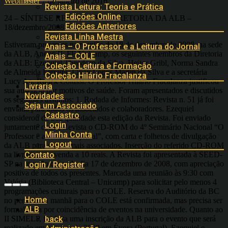
Webmaster
7 de janeiro de 2016
Revista Leitura: Teoria e Prática
Edições Online
24 – SÍNTESE REUNIÃO DA DIRETORIA DA ALB –
Edições Anteriores
18/dezembro/2008
Revista Linha Mestra
Estiveram presentes na reunião de 18 de dezembro de 2008, na sede
Anais – O Professor e a Leitura do Jornal
da ALB, Anexo II, FE/Unicamp, os seguintes membros da Diretoria
Anais – COLE
da ALB: Ezequiel Theodoro da Silva, Heitor Gribl, Norma Sandra
Coleção Leitura e Formação
de Almeida Ferreira, Lilian Lopes Martin da Silva e a secretária
Coleção Hilário Fracalanza
Lucy Ap. Rudék Colussi. O Professor Hilário Fracalanza justificou
Livraria
sua ausência por motivos de saúde. Foram apresentados e discutidos
Novidades
os seguintes assuntos: 1. Rodada de Informes: Revista n. 51 já foi
Seja um Associado
enviada para todos os associados e colaboradores. Ezequiel
Cadastro
considerou de boa qualidade esta edição da Revista. Foi enviado
Login
juntamente com a Revista o CD-ROM do 4º Seminário Nacional “O
Minha Conta
Professor e a leitura do jornal”, com carta e folhetos de divulgação
Logout
da ALB para colher mais associados. Inserção do referido CD-ROM
na livraria para venda a 10 reais. A Revista foi apresentada à SEED-
Contato
SP na reunião ocorrida dia 17 de dezembro de 2008, com apreciação
Login / Register
positiva de todos os presentes. Marcada uma reunião às 9:30 com
Valéria (Biblioteca Central – Unicamp) para solicitar pelo menos 4
programações culturais para o COLE. Reserva do Auditório da BC
Home
no período da manhã para o COLE está confirmada, mas precisa ser
ALB
formalizada por coincidência de eventos na universidade. Quanto ao
II SIMELP, foi feita uma inscrição da ALB para o evento que será
back
realizado em outubro de 2009 em Évora (Portugal), Ezequiel e