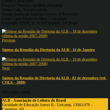
Cientes e de acordo:
Ezequiel Theodoro da Silva, Presidente
Heitor Gribl, Vice-Presidente
Norma Sandra de Almeida Ferreira, 1ª Secretária
Lilian Lopes Martin da Silva, 2ª secretaria
Copyright ©2008, by ALB/Campinas, SP, Brasil
Previous
Síntese da Reunião da Diretoria da ALB - 14 de Janeiro
Next
Síntese da Reunião de Diretoria da ALB - 02 de dezembro (ref.
COLE - 2009)
No widgets added
ALB - Associação de Leitura do Brasil
Faculdade de Educação Anexo II - Unicamp, 13083-970 -
Campinas, SP