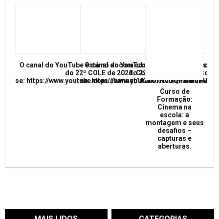
O canal do YouTube está no ar com conferências e mesas re
O canal do YouTube está no ar com conf
do 22º COLE de 2021. Confira e inscreva
do 22º COLE de 2021. Confir
se: https://www.youtube.com/channel/UCkUrNVUQPR4tdxMC
se: https://www.youtube.com/channel/
Curso de
Formação:
Cinema na
escola: a
montagem e seus
desafios –
capturas e
aberturas.
MAIS LIDOS
CATEGORIAS