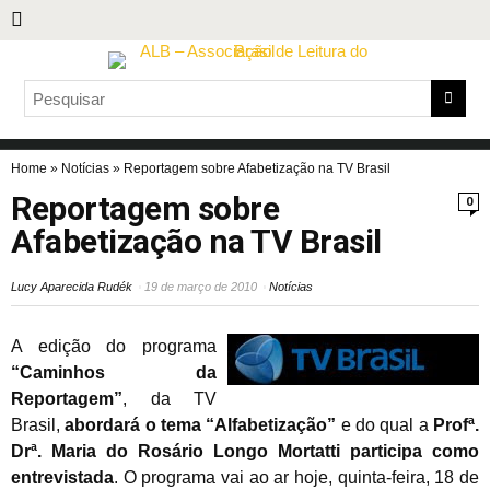
Home
»
Notícias
»
Reportagem sobre Afabetização na TV Brasil
Reportagem sobre
0
Afabetização na TV Brasil
Lucy Aparecida Rudék
19 de março de 2010
Notícias
A edição do programa
“Caminhos da
Reportagem”
, da TV
Brasil,
abordará o tema “Alfabetização”
e do qual a
Profª.
Drª. Maria do Rosário Longo Mortatti participa como
entrevistada
. O programa vai ao ar hoje, quinta-feira, 18 de