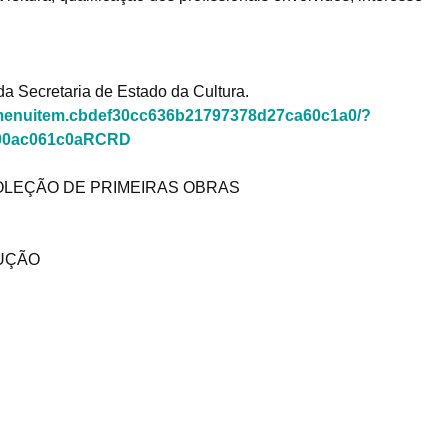
 da Secretaria de Estado da Cultura.
EC/menuitem.cbdef30cc636b21797378d27ca60c1a0/?
00ac061c0aRCRD
 COLEÇÃO DE PRIMEIRAS OBRAS
DUÇÃO