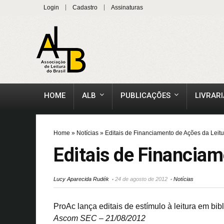
Login
Cadastro
Assinaturas
HOME
ALB
PUBLICAÇÕES
LIVRARI
Home
»
Notícias
»
Editais de Financiamento de Ações da Leitu
Editais de Financiam
Lucy Aparecida Rudék
24 de agosto de 2012
Notícias
ProAc lança editais de estímulo à leitura em bib
Ascom SEC – 21/08/2012