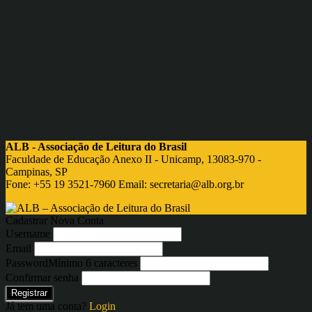
ALB - Associação de Leitura do Brasil
Faculdade de Educação Anexo II - Unicamp, 13083-970 -
Campinas, SP
Fone: +55 19 3521-7960 Email:
secretaria@alb.org.br
Cadastrar Nova Conta
Username
Email
Password
Mínimo 6 caracteres
Confirmar senha
Registrar
Já tem uma conta?
Login