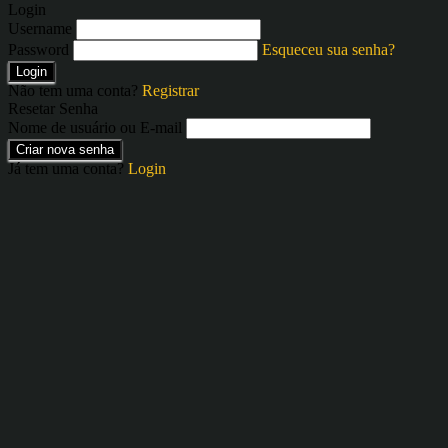
Login
Username
Password
Esqueceu sua senha?
Login
Não tem uma conta?
Registrar
Resetar Senha
Nome de usuário ou E-mail
Criar nova senha
Já tem uma conta?
Login