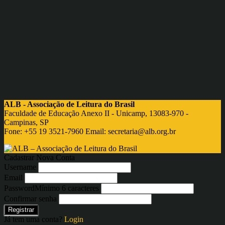
ALB - Associação de Leitura do Brasil
Faculdade de Educação Anexo II - Unicamp, 13083-970 -
Campinas, SP
Fone: +55 19 3521-7960 Email:
secretaria@alb.org.br
Cadastrar Nova Conta
Username
Email
Password
Mínimo 6 caracteres
Confirmar senha
Registrar
Já tem uma conta?
Login