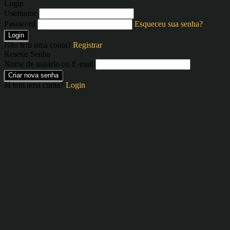
Login
Username
Password
Esqueceu sua senha?
Login
Não tem uma conta?
Registrar
Resetar Senha
Nome de usuário ou E-mail
Criar nova senha
Já tem uma conta?
Login