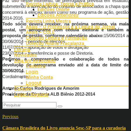
Faz uso nesse momento, de prerrogativa prevista em estatuto,
Revista Leitura: Teoria e Prática
submetendo à apreciação do conjunto de associados a chapa que
Edições Online
concorrerá à eleição, assim como seu programa de ação, gestão
Edições Anteriores
2014-2016.
Revista Linha Mestra
Todo sócio deverá receber, na próxima semana, via mala
Anais – O Professor e a Leitura do Jornal
postal, um aerograma com cédula eleitoral e também a
Anais – COLE
proposta de gestão, conforme calendário abaixo:
15/06/2014 a
Coleção Leitura e Formação
30/06/2014 – período de eleições
Coleção Hilário Fracalanza
11/07/2014 – apuração de votos e divulgação
Livraria
23/07/2014 – transferência e posse de Diretoria.
Novidades
Pedimos a compreensão e colaboração de todos na
Seja um Associado
devolução do aerograma enviado até a data de limite de
Cadastro
30/06/2014.
Login
Cordialmente,
Minha Conta
Logout
Antonio Carlos Rodrigues de Amorim
Contato
Presidente da Diretoria ALB Biênio 2012-2014
Login / Register
Previous
Câmara Brasileira do Livro anuncia Sesc-SP para a curadoria