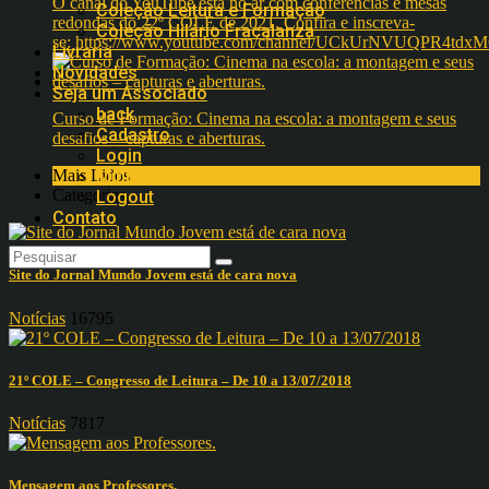
O canal do YouTube está no ar com conferências e mesas
Coleção Leitura e Formação
redondas do 22º COLE de 2021. Confira e inscreva-
Coleção Hilário Fracalanza
se: https://www.youtube.com/channel/UCkUrNVUQPR4t
Livraria
Novidades
Seja um Associado
back
Curso de Formação: Cinema na escola: a montagem e seus
Cadastro
desafios – capturas e aberturas.
Login
Minha Conta
Mais Lidos
Categorias
Logout
Contato
Site do Jornal Mundo Jovem está de cara nova
Notícias
16795
21º COLE – Congresso de Leitura – De 10 a 13/07/2018
Notícias
7817
Mensagem aos Professores.