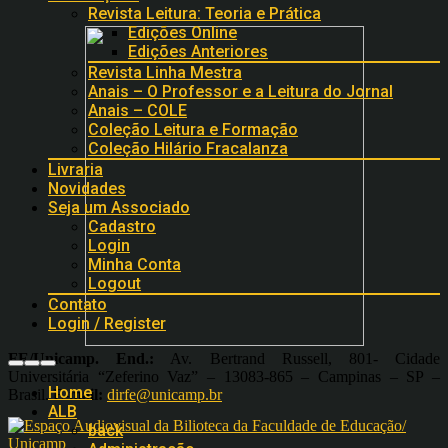
Revista Leitura: Teoria e Prática
Edições Online
Edições Anteriores
Revista Linha Mestra
Anais – O Professor e a Leitura do Jornal
Anais – COLE
Coleção Leitura e Formação
Coleção Hilário Fracalanza
Livraria
Novidades
Seja um Associado
Cadastro
Login
Minha Conta
Logout
Contato
Login / Register
FE/Unicamp.
End.:
Av. Bertrand Russell, 801- Cidade
Universitária “Zeferino Vaz” – 13083-865 – Campinas – SP –
Home
Brasil.
E-mail:
dirfe@unicamp.br
ALB
back