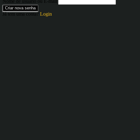
Nome de usuário ou E-mail
Criar nova senha
Já tem uma conta?
Login