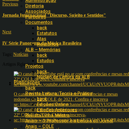
Administração
Previous
Diretoria
Associados
Jornada Internacional "Discurso, Sujeito e Sentidos"
Parceiros
Documentos
back
Next
Estatutos
Atas
IV Série Panorama da Música Brasileira
Relatórios
ALB – Memórias
Tags:
Notícias
back
Estudos
Artigos Relacionados
Projetos
back
Núcleo de Leitura da ALB
Publicações
back
Revista Leitura: Teoria e Prática
O canal do YouTube está no ar com conferências e mesas
back
redondas do 22º COLE de 2021. Confira e inscreva
Edições Online
se: https://www.youtube.com/channel/UCkUrNVUQPR4t
Edições Anteriores
Revista Linha Mestra
Anais – O Professor e a Leitura do Jornal
Anais – COLE