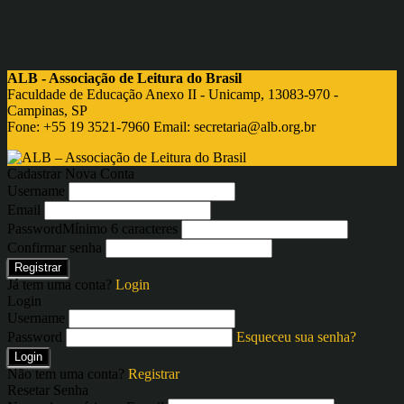
ALB - Associação de Leitura do Brasil
Faculdade de Educação Anexo II - Unicamp, 13083-970 -
Campinas, SP
Fone: +55 19 3521-7960 Email:
secretaria@alb.org.br
Cadastrar Nova Conta
Username
Email
Password
Mínimo 6 caracteres
Confirmar senha
Registrar
Já tem uma conta?
Login
Login
Username
Password
Esqueceu sua senha?
Login
Não tem uma conta?
Registrar
Resetar Senha