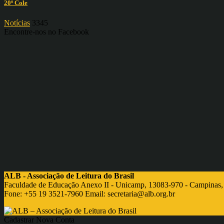
20º Cole
Notícias
3345
Encontre-nos no Facebook
ALB - Associação de Leitura do Brasil
Faculdade de Educação Anexo II - Unicamp, 13083-970 - Campinas,
Fone: +55 19 3521-7960 Email:
secretaria@alb.org.br
Cadastrar Nova Conta