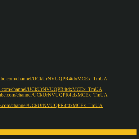
w.youtube.com/channel/UCkUrNVUQPR4tdxMCEx_TmUA
ww.youtube.com/channel/UCkUrNVUQPR4tdxMCEx_TmUA