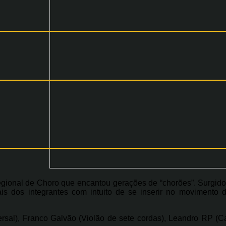
ional de Choro que encantou gerações de “chorões”. Surgido em
is dos integrantes com intuito de se inserir no movimento
ersal), Franco Galvão (Violão de sete cordas), Leandro RP (