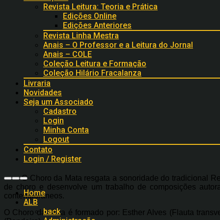
Revista Leitura: Teoria e Prática
Edições Online
Edições Anteriores
Revista Linha Mestra
Anais – O Professor e a Leitura do Jornal
Anais – COLE
Coleção Leitura e Formação
Coleção Hilário Fracalanza
Livraria
Novidades
Seja um Associado
Cadastro
Login
Minha Conta
Logout
Contato
Login / Register
O Choro da Mata resgata a sonoridade do tradicional Reg
de choro e desenvolve um trabalho de composições autora
Home
contemporâneos.
ALB
back
O Choro da Mata é formado por: Esther Alves (Flauta transv