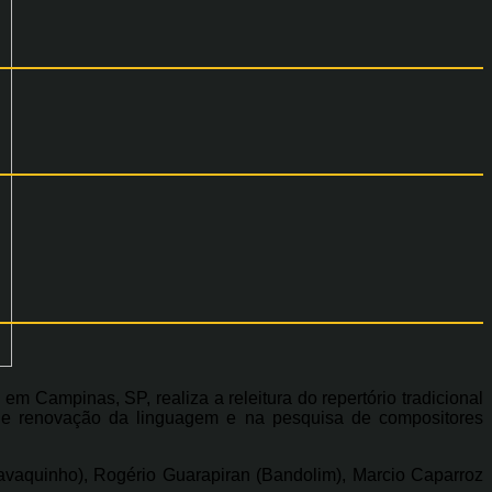
 Campinas, SP, realiza a releitura do repertório tradicional
 de renovação da linguagem e na pesquisa de compositores
Cavaquinho), Rogério Guarapiran (Bandolim), Marcio Caparroz