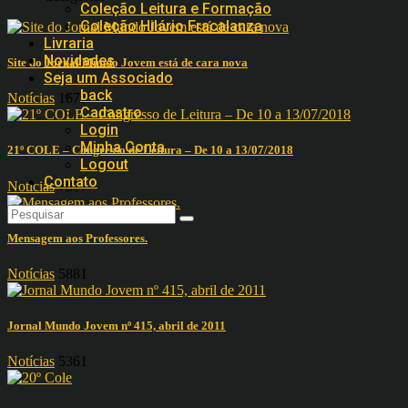
Coleção Leitura e Formação
Coleção Hilário Fracalanza
Livraria
Novidades
Site do Jornal Mundo Jovem está de cara nova
Seja um Associado
back
Notícias
16797
Cadastro
Login
Minha Conta
21º COLE – Congresso de Leitura – De 10 a 13/07/2018
Logout
Contato
Notícias
7817
Mensagem aos Professores.
Notícias
5881
Jornal Mundo Jovem nº 415, abril de 2011
Notícias
5361