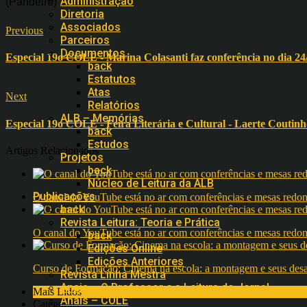
Administração
(Pandeiro)
Diretoria
Associados
Previous
Parceiros
Documentos
Especial 19o COLE - Marina Colasanti faz conferência no dia 24
back
Estatutos
Atas
Next
Relatórios
ALB – Memórias
Especial 19o COLE - Feira Literária e Cultural - Laerte Coutin
back
Estudos
Artigos Relacionados
Projetos
back
Núcleo de Leitura da ALB
Publicações
O canal do YouTube está no ar com conferências e mesas 
back
Revista Leitura: Teoria e Prática
O canal do YouTube está no ar com conferências e mesas 
back
Edições Online
Edições Anteriores
Curso de Formação: Cinema na escola: a montagem e seus desafi
Revista Linha Mestra
Anais – O Professor e a Leitura do Jornal
Mais Lidos
Anais – COLE
Categorias