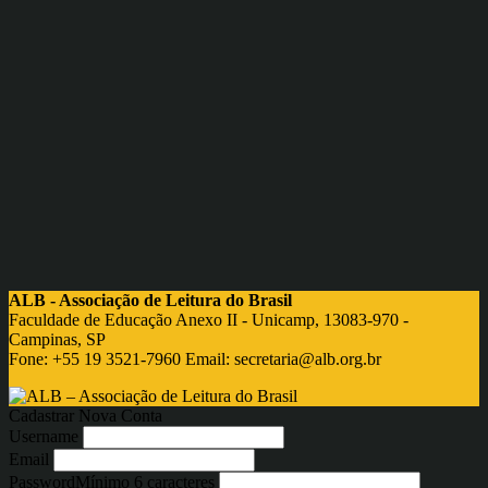
ALB - Associação de Leitura do Brasil
Faculdade de Educação Anexo II - Unicamp, 13083-970 -
Campinas, SP
Fone: +55 19 3521-7960 Email:
secretaria@alb.org.br
Cadastrar Nova Conta
Username
Email
Password
Mínimo 6 caracteres