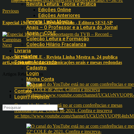
http://www.tvb.com.br/sprecord/videos-exibe.asp?v=34791
Revista Leitura: Teoria e Prática
Edições Online
Previous
Edições Anteriores
Revista Linha Mestra
Especial 19o COLE - Revista Ponto - Editora SESI-SP
Anais – O Professor e a Leitura do Jornal
Anais – COLE
Coleção Leitura e Formação
Coleção Hilário Fracalanza
Next
Livraria
Novidades
Especial 19o COLE - Revista Linha Mestra n. 24 publica
Seja um Associado
artigos completos das comunicações orais e mesas redondas
Cadastro
Login
Artigos Relacionados
Minha Conta
Logout
Contato
Login / Register
O canal do YouTube está no ar com conferências e mesas
redondas do 22º COLE de 2021. Confira e inscreva
se: https://www.youtube.com/channel/UCkUrNVUQPR4t