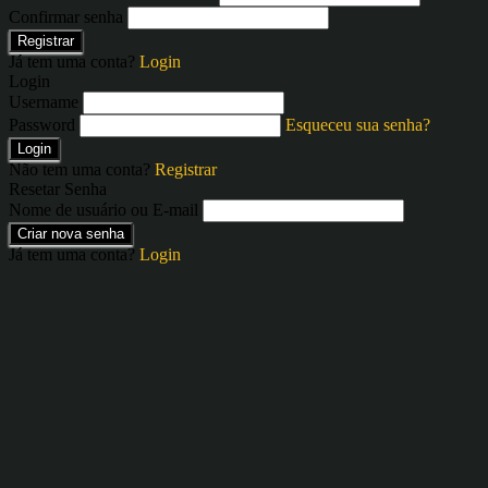
Confirmar senha
Registrar
Já tem uma conta?
Login
Login
Username
Password
Esqueceu sua senha?
Login
Não tem uma conta?
Registrar
Resetar Senha
Nome de usuário ou E-mail
Criar nova senha
Já tem uma conta?
Login