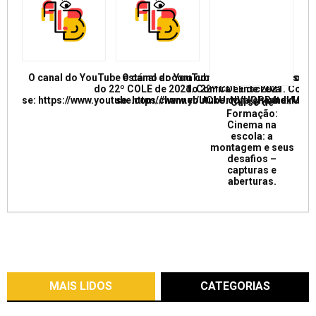
O canal do YouTube está no ar com conferências e mesas re
O canal do YouTube está no ar com conf
do 22º COLE de 2021. Confira e inscreva
do 22º COLE de 2021. Confir
se: https://www.youtube.com/channel/UCkUrNVUQPR4tdxMC
se: https://www.youtube.com/channel/
Curso de
Formação:
Cinema na
escola: a
montagem e seus
desafios –
capturas e
aberturas.
MAIS LIDOS
CATEGORIAS