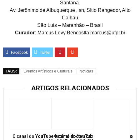
Santana.
Av. Jerônimo de Albuquerque , sn, Sítio Rangedor, Alto
Calhau
São Luis – Maranhão – Brasil
Curador:
Marcus Levy Bencostta
marcus@ufpr.br
TAGS:
Eventos Artísticos e Culturais
Notícias
ARTIGOS RELACIONADOS
O canal do YouTube está no ar com conferências e mesas re
O canal do YouTube está no ar com conf