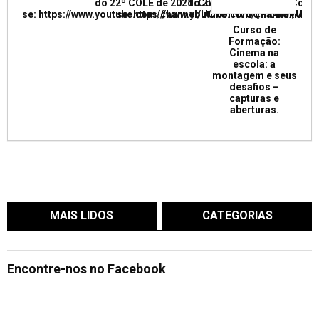
do 22º COLE de 2021. Confira e inscreva
do 22º COLE de 2021. Confir
se: https://www.youtube.com/channel/UCkUrNVUQPR4tdxMC
se: https://www.youtube.com/channel/
Curso de
Formação:
Cinema na
escola: a
montagem e seus
desafios –
capturas e
aberturas.
MAIS LIDOS
CATEGORIAS
Encontre-nos no Facebook