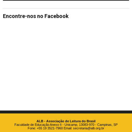
Encontre-nos no Facebook
ALB - Associação de Leitura do Brasil
Faculdade de Educação Anexo II - Unicamp, 13083-970 - Campinas, SP
Fone: +55 19 3521-7960 Email:
secretaria@alb.org.br