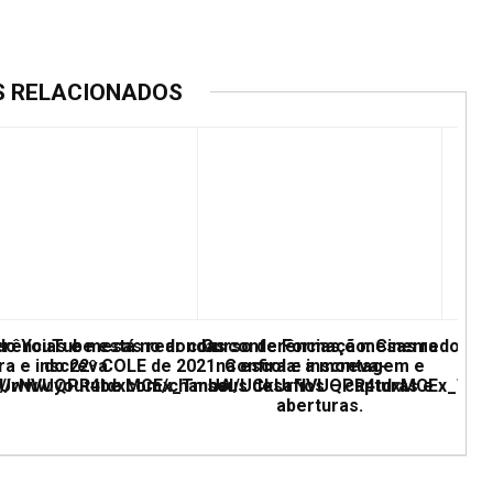
S RELACIONADOS
erências e mesas redondas
 do YouTube está no ar com conferências e mesas redonda
Curso de Formação: Cinema
ra e inscreva
do 22º COLE de 2021. Confira e inscreva-
na escola: a montagem e
UCkUrNVUQPR4tdxMCEx_TmUA
ps://www.youtube.com/channel/UCkUrNVUQPR4tdxMCEx_Tm
seus desafios – capturas e
aberturas.