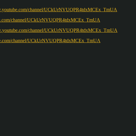
w.youtube.com/channel/UCkUrNVUQPR4tdxMCEx_TmUA
ww.youtube.com/channel/UCkUrNVUQPR4tdxMCEx_TmUA