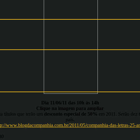
Dia 11/06/11 das 10h às 14h
Clique na imagem para ampliar
a títulos que terão um
desconto especial de 50%
em 2011. Serão dez tí
país.
tp://www.blogdacompanhia.com.br/2011/05/companhia-das-letras-25-a
30