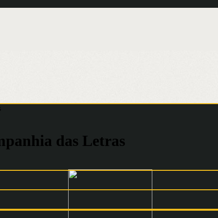
s
mpanhia das Letras