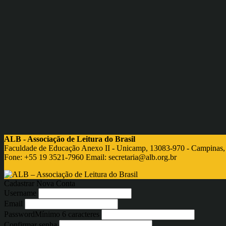
ALB - Associação de Leitura do Brasil
Faculdade de Educação Anexo II - Unicamp, 13083-970 - Campinas,
Fone: +55 19 3521-7960 Email:
secretaria@alb.org.br
Cadastrar Nova Conta
Username
Email
Password
Mínimo 6 caracteres
Confirmar senha