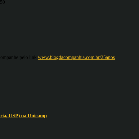
,50
acompanhe pelo link
www.blogdacompanhia.com.br/25anos
tória, USP) na Unicamp