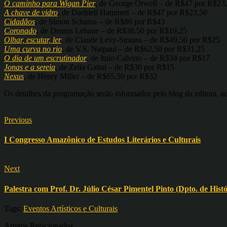
O caminho para Wigan Pier
, de George Orwell – de R$47 por R$23
A chave de vidro
, de Dashiell Hammett – de R$47 por R$23,50
Cidadãos
, de Simon Schama – de R$86 por R$43
Coronado
, de Dennis Lehane – de R$38,50 por R$19,25
Olhar, escutar, ler
, de Claude Levy-Strauss – de R$49,50 por R$25
Uma curva no rio
, de V.S. Naipaul – de R$62,50 por R$31,25
O dia de um escrutinador
, de Italo Calvino – de R$34 por R$17
Jonas e a sereia
, de Zelia Gattai – de R$30 por R$15
Nexus
, de Henry Miller – de R$65,50 por R$32
Os detalhes da programação serão informados pelo blog da editora, 
Previous
I Congresso Amazônico de Estudos Literários e Culturais
Next
Palestra com Prof. Dr. Júlio César Pimentel Pinto (Dpto. de His
Tags:
Eventos Artísticos e Culturais
Artigos Relacionados