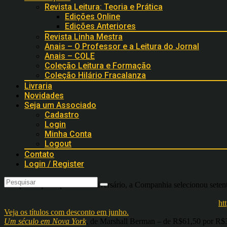
Revista Leitura: Teoria e Prática
Edições Online
Edições Anteriores
Revista Linha Mestra
Anais – O Professor e a Leitura do Jornal
Anais – COLE
Coleção Leitura e Formação
Coleção Hilário Fracalanza
Livraria
Novidades
Seja um Associado
Cadastro
Login
Minha Conta
Logout
Contato
Login / Register
Em promoção especial de aniversário, a Companhia selecionou setent
ht
Veja os títulos com desconto em junho.
Um século em Nova York
, de Marshall Berman – de R$61,50 por R$