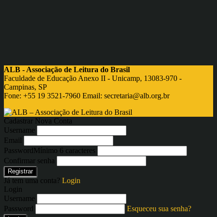
ALB - Associação de Leitura do Brasil
Faculdade de Educação Anexo II - Unicamp, 13083-970 -
Campinas, SP
Fone: +55 19 3521-7960 Email:
secretaria@alb.org.br
Cadastrar Nova Conta
Username
Email
Password
Mínimo 6 caracteres
Confirmar senha
Registrar
Já tem uma conta?
Login
Login
Username
Password
Esqueceu sua senha?