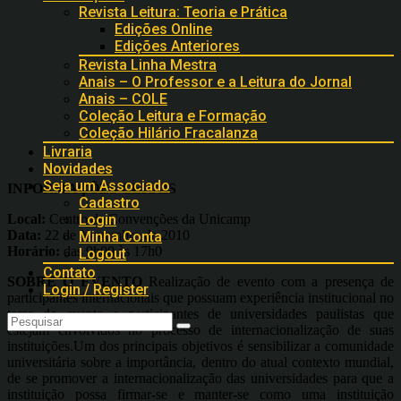
Revista Leitura: Teoria e Prática
Edições Online
Edições Anteriores
Revista Linha Mestra
Anais – O Professor e a Leitura do Jornal
Anais – COLE
Coleção Leitura e Formação
Coleção Hilário Fracalanza
Livraria
Novidades
Seja um Associado
INFORMAÇÕES GERAIS
Cadastro
Local:
Centro de Convenções da Unicamp
Login
Data:
22 de Novembro de 2010
Minha Conta
Horário:
das 9h00 às 17h0
Logout
Contato
SOBRE O
EVENTO
Realização de evento com a presença de
Login / Register
participantes internacionais que possuam experiência institucional no
tema do evento e participantes de universidades paulistas que
estejam envolvidos no processo de internacionalização de suas
instituições.Um dos principais objetivos é sensibilizar a comunidade
universitária sobre a importância, dentro do atual contexto mundial,
de se promover a internacionalização das universidades para que a
instituição possa firmar-se e manter-se como uma instituição