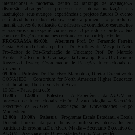
internacional e moderna, dentro os rankings de avaliação.A
discussão abrangerá o processo de internacionalização das
instituições, seus avanços, experiências e projetos futuros.O evento
será dividido em duas etapas, sendo a primeira no período da
manhã, através da realização de palestras de convidados estrangeiros
e brasileiros com experiência no tema. O período da tarde contará
com a realização de uma mesa redonda com a participação dos
PROGRAMA 09:00h – Abertura
Prof. Dr. Fernando Ferreira
Costa, Reitor da Unicamp; Prof. Dr. Euclides de Mesquita Neto,
Pró-Reitor de Pós-Graduação da Unicamp; Prof. Dr. Marcelo
Knobel, Pró-Reitor de Graduação da Unicamp; Prof. Dr. Leandro
Russovski Tessler, Coordenador de Relações Internacionais da
Unicamp
09:30h – Palestra
Dr. Francisco Marmolejo, Diretor Executivo do
CONAHEC – Consortium for North American Higher Education
Collaboration, The University of Arizona
10:30h – Pausa para café
11:00h – 12:00h – Palestra –
A Experiência da AUGM no
processo de InternacionalizaçãoDr. Álvaro Maglia – Secretário
Executivo da AUGM – Associação de Universidades Grupo
Montevidéu
12:00h – 13:00h – Palestra
– Programas Escala Estudantil e Escala
Docente Direcionada para alunos e professores interessados em
participar do programa.Dr. Álvaro Maglia – Secretário Executivo da
AUGM – Associação de Universidades Grupo Montevidéu