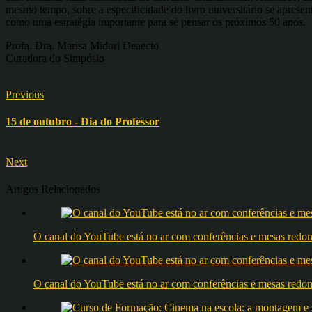
mesmo tempo, sobre a especificidade do livro universitário se apresen
como uma estratégia importante para se pensar os próximos 50 anos.
Profa. Dra. Marisa Midori Deaecto
Curadora do Simpósio
Previous
15 de outubro - Dia do Professor
Next
Artigos Relacionados
O canal do YouTube está no ar com conferências e mesas 
O canal do YouTube está no ar com conferências e mesas 