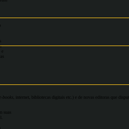
o
s
s
 e
vas
e-books
, internet, bibliotecas digitais etc.) e de novas editoras que di
m suas
l.
o