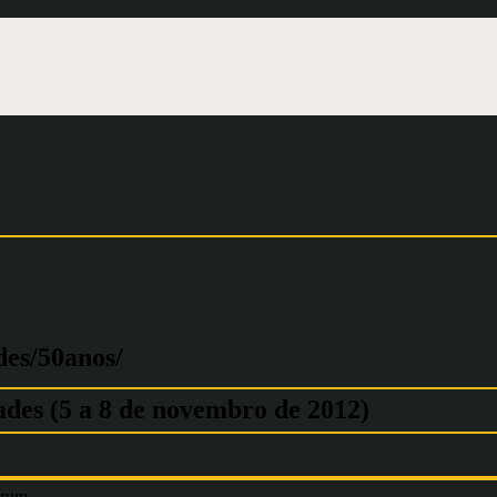
des/50anos/
ades (5 a 8 de novembro de 2012)
órum