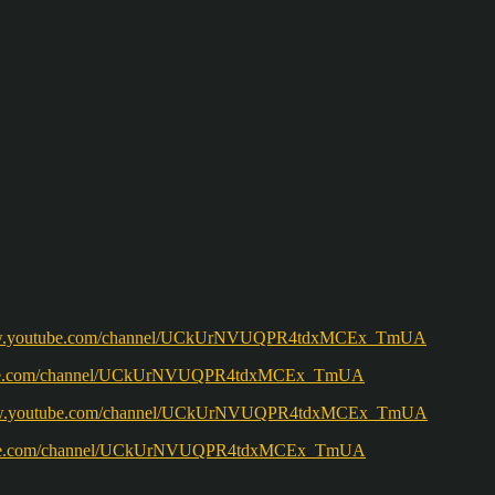
w.youtube.com/channel/UCkUrNVUQPR4tdxMCEx_TmUA
ww.youtube.com/channel/UCkUrNVUQPR4tdxMCEx_TmUA