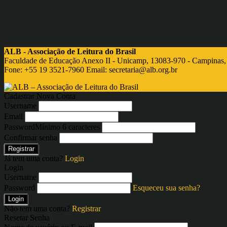
ALB - Associação de Leitura do Brasil
Faculdade de Educação Anexo II - Unicamp, 13083-970 - Campinas,
Fone: +55 19 3521-7960 Email:
secretaria@alb.org.br
Cadastrar Nova Conta
Username
Email
Password
Mínimo 6 caracteres
Confirmar senha
Registrar
Já tem uma conta?
Login
Login
Username
Password
Esqueceu sua senha?
Login
Não tem uma conta?
Registrar
Resetar Senha