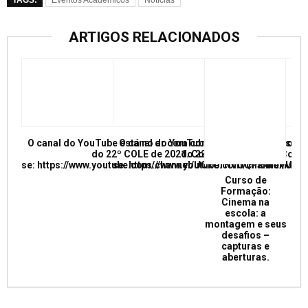
TAGS:
Eventos Acadêmicos
Notícias
ARTIGOS RELACIONADOS
O canal do YouTube está no ar com conferências e mesas re
O canal do YouTube está no ar com conf
do 22º COLE de 2021. Confira e inscreva
do 22º COLE de 2021. Confir
se: https://www.youtube.com/channel/UCkUrNVUQPR4tdxMC
se: https://www.youtube.com/channel/
Curso de
Formação:
Cinema na
escola: a
montagem e seus
desafios –
capturas e
aberturas.