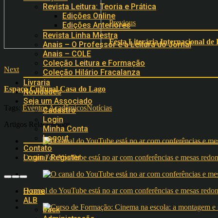
Revista Leitura: Teoria e Prática
Edições Online
Previous
Edições Anteriores
Revista Linha Mestra
Festa Literária Internacional de
Anais – O Professor e a Leitura do Jornal
Anais – COLE
Coleção Leitura e Formação
Next
Coleção Hilário Fracalanza
Livraria
Espaço Cultural Casa do Lago
Novidades
Seja um Associado
Tags:
Eventos Acadêmicos
Notícias
Cadastro
Login
Artigos Relacionados
Minha Conta
Logout
Contato
Login / Register
O canal do YouTube está no ar com conferências e mesas 
O canal do YouTube está no ar com conferências e mesas 
Home
ALB
back