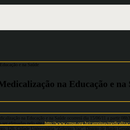
 Educação e na Saúde
 Medicalização na Educação e na
edicalização na Educação e na Saúde ocorrerá dia 15/06/11 a partir
ser efetuadas pelo site (
http://www.crpsp.org.br/campinas/medicalizac
go, 126, Cidade Universitária “Zeferino Vaz”, Distrito de Barão Gera