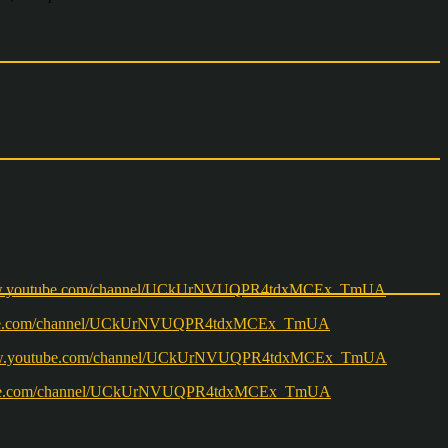
w.youtube.com/channel/UCkUrNVUQPR4tdxMCEx_TmUA
ww.youtube.com/channel/UCkUrNVUQPR4tdxMCEx_TmUA