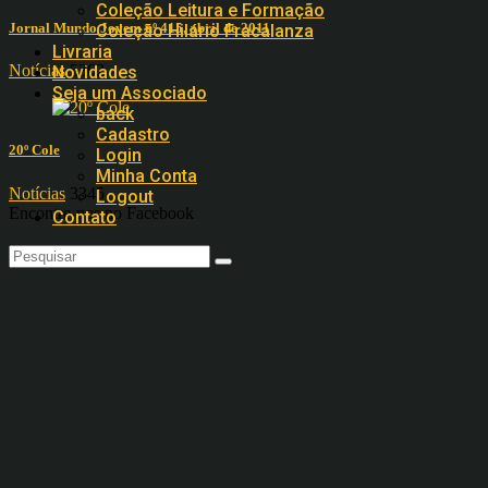
Coleção Leitura e Formação
Jornal Mundo Jovem nº 415, abril de 2011
Coleção Hilário Fracalanza
Livraria
Notícias
5362
Novidades
Seja um Associado
back
Cadastro
20º Cole
Login
Minha Conta
Notícias
3345
Logout
Encontre-nos no Facebook
Contato