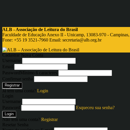
ALB - Associação de Leitura do Brasil
Faculdade de Educação Anexo II - Unicamp, 13083-970 - Campinas,
Fone: +55 19 3521-7960 Email:
secretaria@alb.org.br
Cadastrar Nova Conta
Username
Email
Password
Mínimo 6 caracteres
Confirmar senha
Registrar
Já tem uma conta?
Login
Login
Username
Password
Esqueceu sua senha?
Login
Não tem uma conta?
Registrar
Resetar Senha