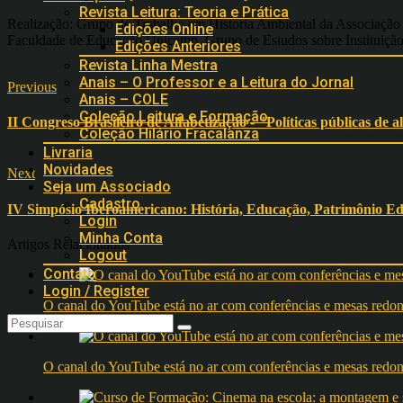
Revista Leitura: Teoria e Prática
Realização: Grupo de Trabalho em História Ambiental da Associação
Edições Online
Faculdade de Educação Unicamp, Grupo de Estudos sobre Instituiç
Edições Anteriores
Revista Linha Mestra
Anais – O Professor e a Leitura do Jornal
Previous
Anais – COLE
Coleção Leitura e Formação
II Congreso Brasileiro de Alfabetização - "Políticas públicas de a
Coleção Hilário Fracalanza
Livraria
Novidades
Next
Seja um Associado
Cadastro
IV Simpósio Iberoamericano: História, Educação, Patrimônio Ed
Login
Minha Conta
Artigos Relacionados
Logout
Contato
Login / Register
O canal do YouTube está no ar com conferências e mesas 
O canal do YouTube está no ar com conferências e mesas 