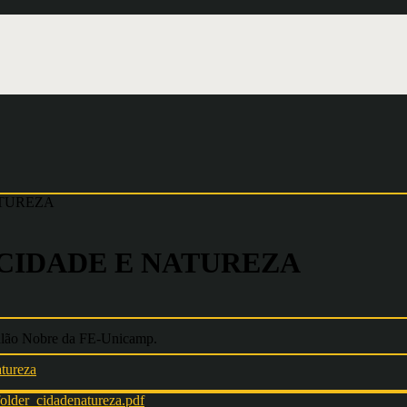
ATUREZA
 CIDADE E NATUREZA
Salão Nobre da FE-Unicamp.
tureza
folder_cidadenatureza.pdf