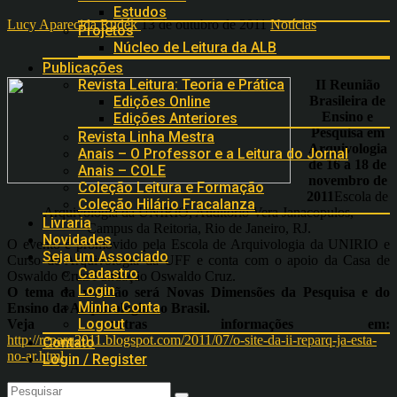
Estudos
Lucy Aparecida Rudék
13 de outubro de 2011
Notícias
Projetos
Núcleo de Leitura da ALB
Publicações
Revista Leitura: Teoria e Prática
II Reunião
Brasileira de
Edições Online
Ensino e
Edições Anteriores
Pesquisa em
Revista Linha Mestra
Arquivologia
Anais – O Professor e a Leitura do Jornal
de 16 a 18 de
Anais – COLE
novembro de
Coleção Leitura e Formação
2011
Escola de
Coleção Hilário Fracalanza
Arquivologia da UNIRIO, Auditório Vera Janacopulos,
Livraria
Campus da Reitoria, Rio de Janeiro, RJ.
Novidades
O evento é promovido pela Escola de Arquivologia da UNIRIO e
Seja um Associado
Curso de Arquivologia da UFF e conta com o apoio da Casa de
Cadastro
Oswaldo Cruz/Fundação Oswaldo Cruz.
Login
O tema da reunião será Novas Dimensões da Pesquisa e do
Minha Conta
Ensino da Arquivologia no Brasil.
Logout
Veja outras informações em:
http://reparq2011.blogspot.com/2011/07/o-site-da-ii-reparq-ja-esta-
Contato
no-ar.html
Login / Register
Previous