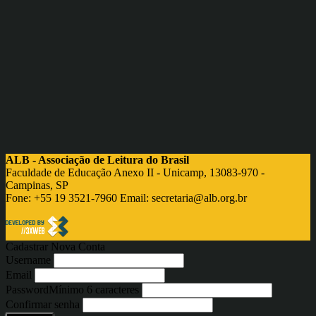
ALB - Associação de Leitura do Brasil
Faculdade de Educação Anexo II - Unicamp, 13083-970 -
Campinas, SP
Fone: +55 19 3521-7960 Email:
secretaria@alb.org.br
Cadastrar Nova Conta
Username
Email
Password
Mínimo 6 caracteres
Confirmar senha