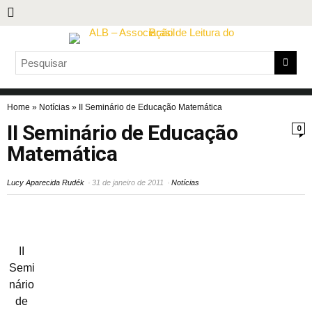
Home
»
Notícias
»
II Seminário de Educação Matemática
II Seminário de Educação
0
Matemática
Lucy Aparecida Rudék
31 de janeiro de 2011
Notícias
II
Semi
nário
de