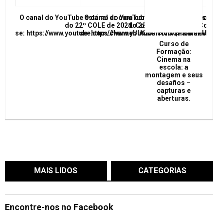
O canal do YouTube está no ar com conferências e mesas re
O canal do YouTube está no ar com conf
do 22º COLE de 2021. Confira e inscreva
do 22º COLE de 2021. Confir
se: https://www.youtube.com/channel/UCkUrNVUQPR4tdxMC
se: https://www.youtube.com/channel/
Curso de
Formação:
Cinema na
escola: a
montagem e seus
desafios –
capturas e
aberturas.
MAIS LIDOS
CATEGORIAS
Encontre-nos no Facebook