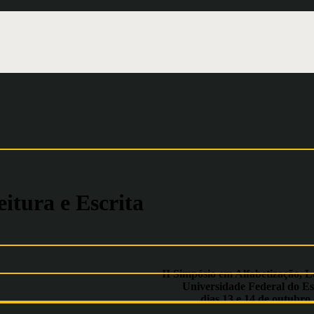
itura e Escrita
II Simpósio em Alfabetização, L
Universidade Federal do Es
dias 13 e 14 de outubro 