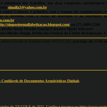
 submissão dos trabalhos, nas duas categorias, encontram-se 
 para
simalfa3@yahoo.com.br
.
á conter 3 anexos: o primeiro, com o resumo das comunicações; 
 e; o terceiro, com a ficha de inscrição e as inscrições 
o.com.br
.
ttp://simposioemalfabetizacao.blogspot.com/
ou (27) 4009-2548
láudia Maria Mendes Gontijo/Cleonara Maria Schwartz
esus Oliveira Borgo, Prédio dos Núcleos do Centro de Educação. Co
eitura e Escrita do Espírito Santo (NEPALES),
prorroga até 15 de ag
nfiáveis de Documentos Arquivísticos Digitais