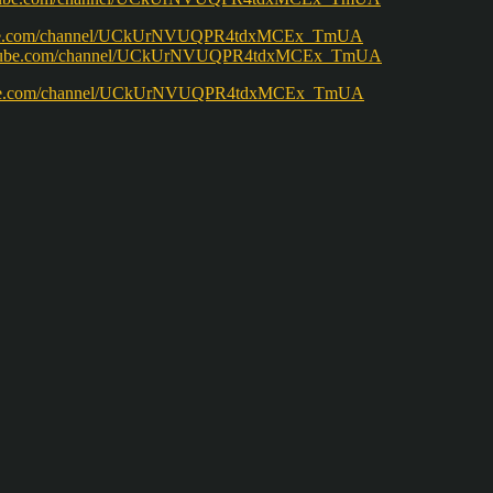
w.youtube.com/channel/UCkUrNVUQPR4tdxMCEx_TmUA
ww.youtube.com/channel/UCkUrNVUQPR4tdxMCEx_TmUA