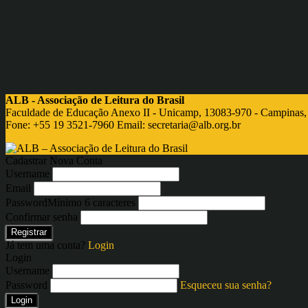
ALB - Associação de Leitura do Brasil
Faculdade de Educação Anexo II - Unicamp, 13083-970 - Campinas,
Fone: +55 19 3521-7960 Email:
secretaria@alb.org.br
Cadastrar Nova Conta
Username
Email
Password
Mínimo 6 caracteres
Confirmar senha
Registrar
Já tem uma conta?
Login
Login
Username
Password
Esqueceu sua senha?
Login