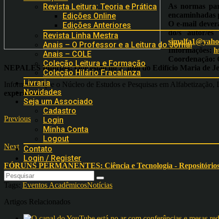
As normas para
Revista Leitura: Teoria e Prática
encaminhadas
Edições Online
O e-mail dever
Edições Anteriores
do/s autor/es
Revista Linha Mestra
simalfa1@yaho
Anais – O Professor e a Leitura do Jornal
Informações:
h
Anais – COLE
Coordenação:
C
Coleção Leitura e Formação
NEPALES Informa:
Que estão no 2º piso do Edifício Maria de J
Coleção Hilário Fracalanza
Livraria
Informamos que o Núcleo de Estudos e Pesquisas em Alfabetização, L
Novidades
experiências.
Seja um Associado
Cadastro
Previous
Login
Minha Conta
Logout
Next
Contato
Login / Register
FÓRUNS PERMANENTES: Ciência e Tecnologia - Repositórios Co
Tags:
Eventos Acadêmicos
Notícias
Artigos Relacionados