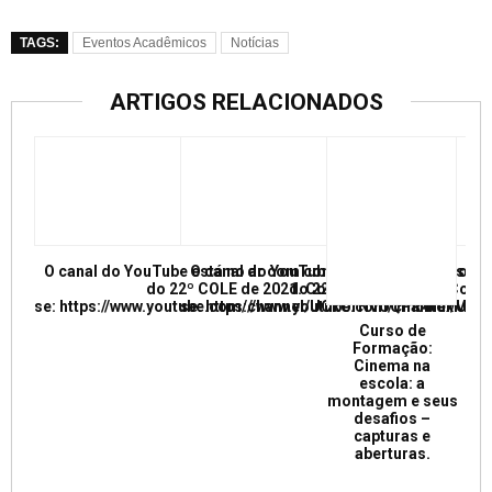
TAGS:
Eventos Acadêmicos
Notícias
ARTIGOS RELACIONADOS
O canal do YouTube está no ar com conferências e mesas re
O canal do YouTube está no ar com conf
do 22º COLE de 2021. Confira e inscreva
do 22º COLE de 2021. Confir
se: https://www.youtube.com/channel/UCkUrNVUQPR4tdxMC
se: https://www.youtube.com/channel/
Curso de
Formação:
Cinema na
escola: a
montagem e seus
desafios –
capturas e
aberturas.