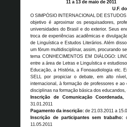
11 a 13 de maio de 2011
U.F. d
O SIMPÓSIO INTERNACIONAL DE ESTUDOS LI
objetivo é aproximar os pesquisadores, prof
universidades do Brasil e do exterior. Seus e
troca de experiências acadêmicas e divulgação
de Linguística e Estudos Literários. Além dis
um fórum multidisciplinar, assim, procurando s
tema CONHECIMENTOS EM DIÁLOGO: LINGUA
entre a área de Letras e Linguística e estudios
Educação, a História, a Fonoaudiologia etc. E
SELL por propiciar o debate, em alto nível,
internacional, à formação de professores e ao 
disciplinas na formação básica dos educandos, 
Inscrição de Comunicação Coordenada, 
31.01.2011
Pagamento da inscrição:
de 21.03.2011 a 15.
Inscrição de participantes sem trabalho:
d
11.05.2011