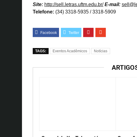
Site:
http://sell.letras.uftm.edu.br/
E-mail:
sell@le
Telefone:
(34) 3318-5935 / 3318-5909
TAGS:
Eventos Acadêmicos
Notícias
ARTIGO