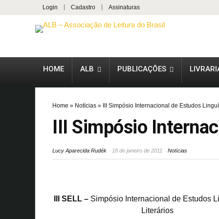
Login
Cadastro
Assinaturas
HOME
ALB
PUBLICAÇÕES
LIVRARI
Home
»
Notícias
»
III Simpósio Internacional de Estudos Linguís
III Simpósio Internac
Lucy Aparecida Rudék
18 de janeiro de 2011
Notícias
III SELL –
Simpósio Internacional de Estudos Li
Literários