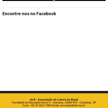
Encontre-nos no Facebook
ALB - Associação de Leitura do Brasil
Faculdade de Educação Anexo II - Unicamp, 13083-970 - Campinas, SP
Fone: +55 19 3521-7960 Email:
secretaria@alb.org.br