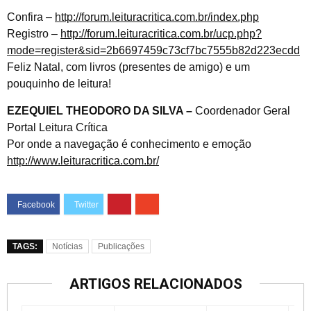
Confira –
http://forum.leituracritica.com.br/index.php
Registro –
http://forum.leituracritica.com.br/ucp.php?
mode=register&sid=2b6697459c73cf7bc7555b82d223ecdd
Feliz Natal, com livros (presentes de amigo) e um
pouquinho de leitura!
EZEQUIEL THEODORO DA SILVA –
Coordenador Geral
Portal Leitura Crítica
Por onde a navegação é conhecimento e emoção
http://www.leituracritica.com.br/
TAGS:
Notícias
Publicações
ARTIGOS RELACIONADOS