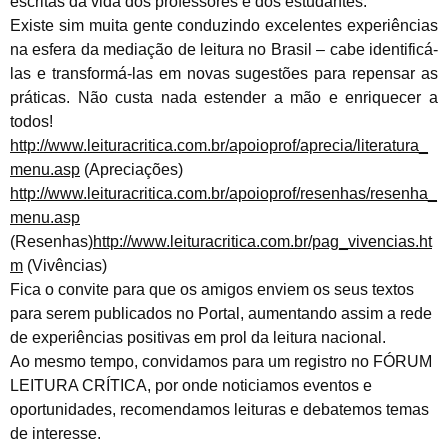
escritas da vida dos professores e dos estudantes.
Existe sim muita gente conduzindo excelentes experiências
na esfera da mediação de leitura no Brasil – cabe identificá-
las e transformá-las em novas sugestões para repensar as
práticas. Não custa nada estender a mão e enriquecer a
todos!
http://www.leituracritica.com.br/apoioprof/aprecia/literatura_
menu.asp
(Apreciações)
http://www.leituracritica.com.br/apoioprof/resenhas/resenha_
menu.asp
(Resenhas)
http://www.leituracritica.com.br/pag_vivencias.ht
m
(Vivências)
Fica o convite para que os amigos enviem os seus textos
para serem publicados no Portal, aumentando assim a rede
de experiências positivas em prol da leitura nacional.
Ao mesmo tempo, convidamos para um registro no FÓRUM
LEITURA CRÍTICA, por onde noticiamos eventos e
oportunidades, recomendamos leituras e debatemos temas
de interesse.