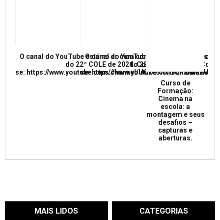
O canal do YouTube está no ar com conferências e mesas re
O canal do YouTube está no ar com conf
do 22º COLE de 2021. Confira e inscreva
do 22º COLE de 2021. Confir
se: https://www.youtube.com/channel/UCkUrNVUQPR4tdxMC
se: https://www.youtube.com/channel/
Curso de
Formação:
Cinema na
escola: a
montagem e seus
desafios –
capturas e
aberturas.
MAIS LIDOS
CATEGORIAS