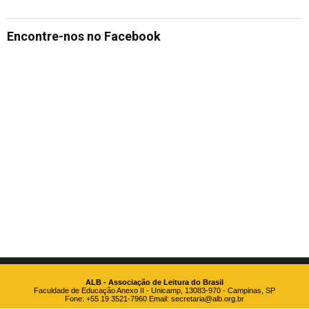
Encontre-nos no Facebook
ALB - Associação de Leitura do Brasil
Faculdade de Educação Anexo II - Unicamp, 13083-970 - Campinas, SP
Fone: +55 19 3521-7960 Email:
secretaria@alb.org.br