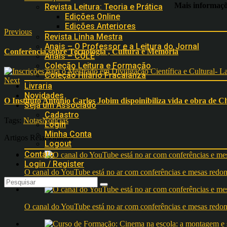
Mais informaçõe
Revista Leitura: Teoria e Prática
Edições Online
Edições Anteriores
Previous
Revista Linha Mestra
Anais – O Professor e a Leitura do Jornal
Conferência sobre Tecnologia , Cultura e Memória
Anais – COLE
Coleção Leitura e Formação
Coleção Hilário Fracalanza
Next
Livraria
Novidades
O Instituto Antonio Carlos Jobim dispoinibiliza vida e obra de 
Seja um Associado
Cadastro
Tags:
Notas
Notícias
Login
Minha Conta
Artigos Relacionados
Logout
Contato
Login / Register
O canal do YouTube está no ar com conferências e mesas 
O canal do YouTube está no ar com conferências e mesas 