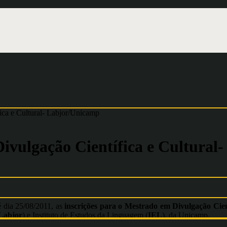
ica e Cultural- Labjor/Unicamp
Divulgação Científica e Cultura
é dia 25/08/2011, as
inscrições para o Mestrado em Divulgação Cien
Labjor
) e Instituto de Estudos da Linguagem (
IEL
), da Unicamp.