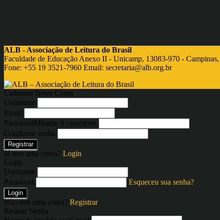
ALB - Associação de Leitura do Brasil
Faculdade de Educação Anexo II - Unicamp, 13083-970 - Campinas,
Fone: +55 19 3521-7960 Email:
secretaria@alb.org.br
Cadastrar Nova Conta
Username
Email
Password
Mínimo 6 caracteres
Confirmar senha
Registrar
Já tem uma conta?
Login
Login
Username
Password
Esqueceu sua senha?
Login
Não tem uma conta?
Registrar
Resetar Senha