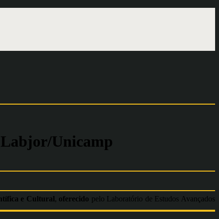
l- Labjor/Unicamp
tífica e Cultural
,
oferecido
pelo Laboratório de Estudos Avançados