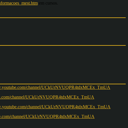
informacoes_mest.htm
em cursos.
w.youtube.com/channel/UCkUrNVUQPR4tdxMCEx_TmUA
ww.youtube.com/channel/UCkUrNVUQPR4tdxMCEx_TmUA