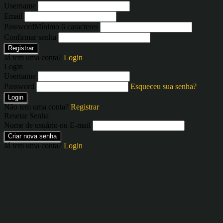
Username
Email
Password
Mínimo 6 caracteres
Confirmar senha
Registrar
Já tem uma conta?
Login
Login
Username
Password
Esqueceu sua senha?
Login
Não tem uma conta?
Registrar
Resetar Senha
Nome de usuário ou E-mail
Criar nova senha
Já tem uma conta?
Login