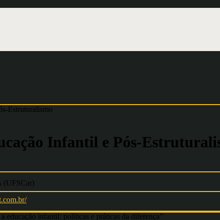
ós-Estruturalismo
ucação Infantil e Pós-Estrutural
os (UFSCar)
t.com.br/
 educação infantil: políticas e práticas da diferença”