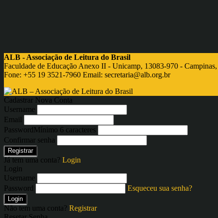
ALB - Associação de Leitura do Brasil
Faculdade de Educação Anexo II - Unicamp, 13083-970 - Campinas,
Fone: +55 19 3521-7960 Email:
secretaria@alb.org.br
Cadastrar Nova Conta
Username
Email
Password
Mínimo 6 caracteres
Confirmar senha
Registrar
Já tem uma conta?
Login
Login
Username
Password
Esqueceu sua senha?
Login
Não tem uma conta?
Registrar
Resetar Senha