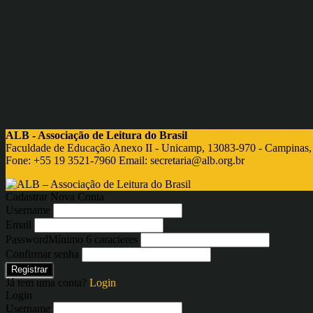
ALB - Associação de Leitura do Brasil
Faculdade de Educação Anexo II - Unicamp, 13083-970 - Campinas,
Fone: +55 19 3521-7960 Email:
secretaria@alb.org.br
Cadastrar Nova Conta
Username
Email
Password
Mínimo 6 caracteres
Confirmar senha
Registrar
Já tem uma conta?
Login
Login
Username