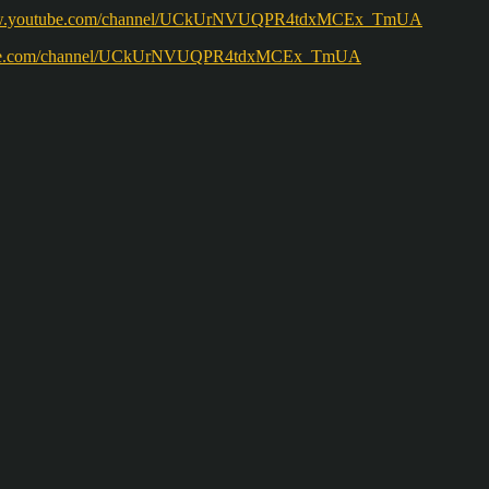
ww.youtube.com/channel/UCkUrNVUQPR4tdxMCEx_TmUA