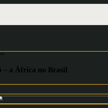
sil
– a África no Brasil