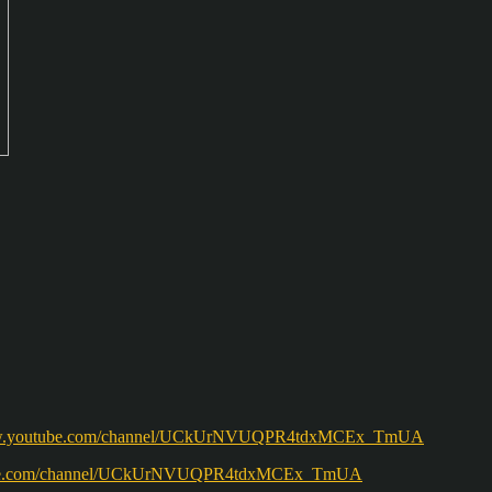
w.youtube.com/channel/UCkUrNVUQPR4tdxMCEx_TmUA