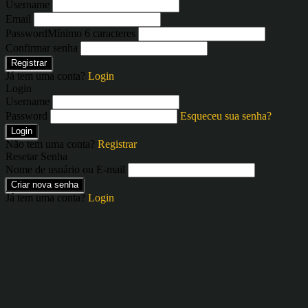
Username
Email
Password
Mínimo 6 caracteres
Confirmar senha
Registrar
Já tem uma conta?
Login
Login
Username
Password
Esqueceu sua senha?
Login
Não tem uma conta?
Registrar
Resetar Senha
Nome de usuário ou E-mail
Criar nova senha
Já tem uma conta?
Login