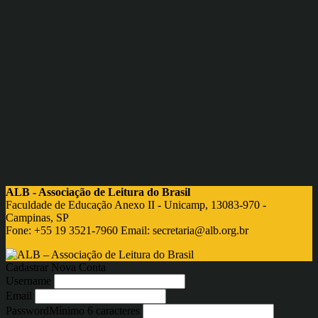
ALB - Associação de Leitura do Brasil
Faculdade de Educação Anexo II - Unicamp, 13083-970 -
Campinas, SP
Fone: +55 19 3521-7960 Email:
secretaria@alb.org.br
Cadastrar Nova Conta
Username
Email
Password
Mínimo 6 caracteres