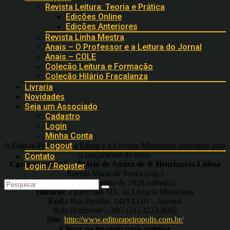
Revista Leitura: Teoria e Prática
Edições Online
Edições Anteriores
Revista Linha Mestra
Anais – O Professor e a Leitura do Jornal
Anais – COLE
Coleção Leitura e Formação
Coleção Hilário Fracalanza
Livraria
Novidades
Seja um Associado
Cadastro
Login
Minha Conta
Logout
A Editora Peirópolis, a Edusp e a Livraria Mineiriana convidam para
o lançamento do livro:
Contato
Correspondência – Mário de Andra de & Henriqueta Lisboa
Login / Register
Eneida Maria de Souza (org.)
Data:
26 de junho de 2010 (sábado)
Horário:
a partir das 11h, na Livraria Mineiriana
End.:
Rua Paraíba, 1419 Lj 01 – Savassi
Belo Horizonte – MG (31) 3223-8092
Site:
http://www.editorapeiropolis.com.br/
Clique na imagem para ampliar