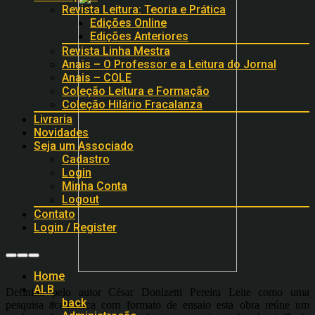
Revista Leitura: Teoria e Prática
Edições Online
Edições Anteriores
Revista Linha Mestra
Anais – O Professor e a Leitura do Jornal
Anais – COLE
Coleção Leitura e Formação
Coleção Hilário Fracalanza
Livraria
Novidades
Seja um Associado
Cadastro
Login
Minha Conta
Logout
Contato
Login / Register
Home
ALB
Definida pelo autor César Donizetti Pereira Leite como uma
back
pesquisa acadêmica com formato de ensaio esta obra reúne um