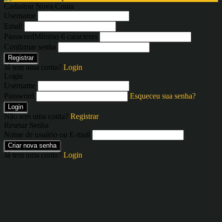
Cadastrar Nova Conta
Username
Email
Password
Mínimo 6 caracteres
Confirmar senha
Registrar
Já tem uma conta?
Login
Login
Username
Password
Esqueceu sua senha?
Login
Não tem uma conta?
Registrar
Resetar Senha
Nome de usuário ou E-mail
Criar nova senha
Já tem uma conta?
Login