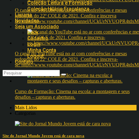
Coleção Leitura e Formação
Coleção Hilário Fracalanza
O canal do YouTube está no ar com conferências e mesas
Livraria
redondas do 22º COLE de 2021. Confira e inscreva
Novidades
se: https://www.youtube.com/channel/UCkUrNVUQPR4t
Seja um Associado
back
Cadastro
Login
Minha Conta
O canal do YouTube está no ar com conferências e mesas
Logout
redondas do 22º COLE de 2021. Confira e inscreva-
Contato
se: https://www.youtube.com/channel/UCkUrNVUQPR4t
Curso de Formação: Cinema na escola: a montagem e seus
desafios – capturas e aberturas.
Mais Lidos
Categorias
Site do Jornal Mundo Jovem está de cara nova