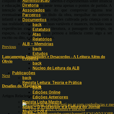
Administração
conjunto de textos instigantes, abertos e experimentais sobre infância
Diretoria
e educação, mas que tem neste tema apenas o pontos de partida. A
Associados
intenção do autor, é mais do que comprovar alguma tese
eventualmente sugerida do título da obra, mergulhar no universo
Parceiros
infantil e retirar dele as ricas relações cultivada pela criança com a
Documentos
sua realidade, com todas as suas variáveis e nuances, incluídas suas
back
experiências com o cinema, literatura, a passagem do tempo, os
Estatutos
espaços, a escola. Leite não pensou a infância como algo a ser
Atas
escrito ou dito, e sim vivenciado.
Relatórios
ALB – Memórias
Previous
back
Estudos
Lançamento: Inquietudes e Desacordos - A Leitura Além do
Projetos
Óbvio
back
Núcleo de Leitura da ALB
Publicações
Next
back
Revista Leitura: Teoria e Prática
Desafios do Magistério
back
Edições Online
Artigos Relacionados
Edições Anteriores
Revista Linha Mestra
Anais – O Professor e a Leitura do Jornal
Anais – COLE