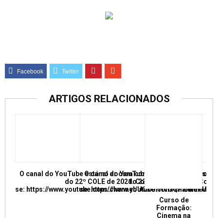
ARTIGOS RELACIONADOS
O canal do YouTube está no ar com conferências e mesas re
O canal do YouTube está no ar com conf
do 22º COLE de 2021. Confira e inscreva
do 22º COLE de 2021. Confir
se: https://www.youtube.com/channel/UCkUrNVUQPR4tdxMC
se: https://www.youtube.com/channel/
Curso de
Formação:
Cinema na