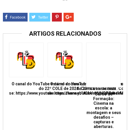
ARTIGOS RELACIONADOS
O canal do YouTube está no ar com conferências e mesas re
O canal do YouTube está no ar com conf
do 22º COLE de 2021. Confira e inscreva
do 22º COLE de 2021. Confir
se: https://www.youtube.com/channel/UCkUrNVUQPR4tdxMC
se: https://www.youtube.com/channel/
Curso de
Formação:
Cinema na
escola: a
montagem e seus
desafios –
capturas e
aberturas.