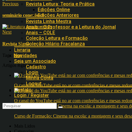
Previous
Revista Leitura: Teoria e Prática
Edições Online
Edições Anteriores
seminário conexões 4
Revista Linha Mestra
Anais – O Professor e a Leitura do Jornal
Next
Anais – COLE
Coleção Leitura e Formação
Coleção Hilário Fracalanza
Revista Signo
Livraria
Tags:
blog
Novidades
Seja um Associado
Artigos Relacionados
Cadastro
Login
Minha Conta
Logout
O canal do YouTube está no ar com conferências e mesas 
Contato
Login / Register
O canal do YouTube está no ar com conferências e mesas 
Curso de Formação: Cinema na escola: a montagem e seus desafi
Mais Lidos
Categorias