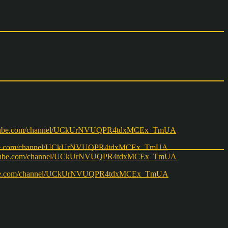
w.youtube.com/channel/UCkUrNVUQPR4tdxMCEx_TmUA
ww.youtube.com/channel/UCkUrNVUQPR4tdxMCEx_TmUA