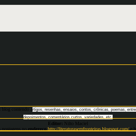
blog contendo a
:
rtigos, resenhas, ensaios, contos, crônicas, poemas, entre
depoimentos, comentários curtos, variedades, etc.
Editor:
Nilto Maciel
s postagens no
endereço
http://literaturasemfronteiras.blogspot.com/
e b