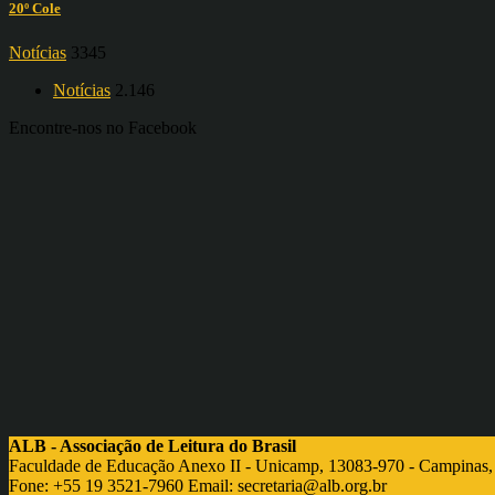
20º Cole
Notícias
3345
Notícias
2.146
Encontre-nos no Facebook
ALB - Associação de Leitura do Brasil
Faculdade de Educação Anexo II - Unicamp, 13083-970 - Campinas,
Fone: +55 19 3521-7960 Email:
secretaria@alb.org.br