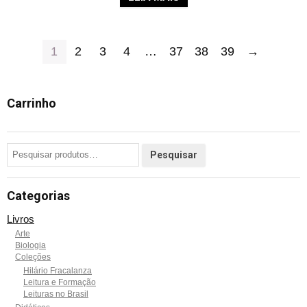
1
2
3
4
…
37
38
39
→
Carrinho
Categorias
Livros
Arte
Biologia
Coleções
Hilário Fracalanza
Leitura e Formação
Leituras no Brasil