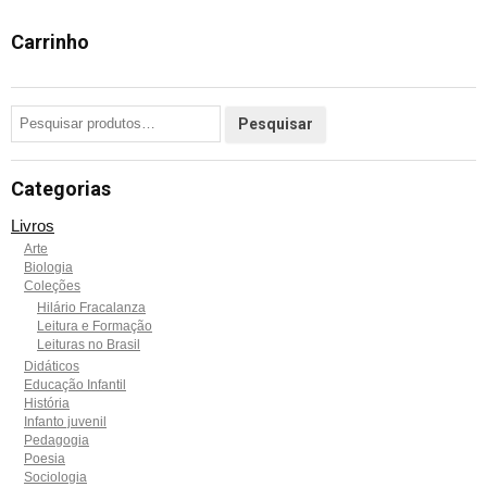
Carrinho
Categorias
Livros
Arte
Biologia
Coleções
Hilário Fracalanza
Leitura e Formação
Leituras no Brasil
Didáticos
Educação Infantil
História
Infanto juvenil
Pedagogia
Poesia
Sociologia