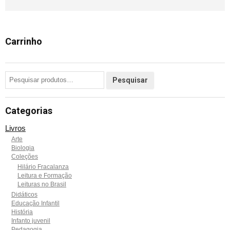
Carrinho
Categorias
Livros
Arte
Biologia
Coleções
Hilário Fracalanza
Leitura e Formação
Leituras no Brasil
Didáticos
Educação Infantil
História
Infanto juvenil
Pedagogia