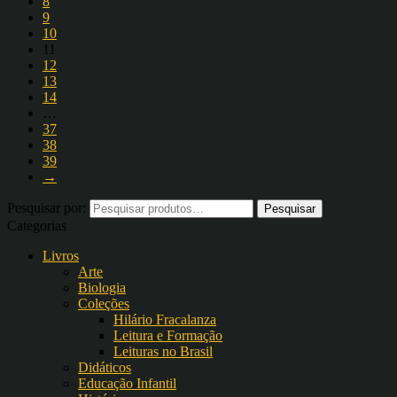
8
9
10
11
12
13
14
…
37
38
39
→
Pesquisar por:
Categorias
Livros
Arte
Biologia
Coleções
Hilário Fracalanza
Leitura e Formação
Leituras no Brasil
Didáticos
Educação Infantil