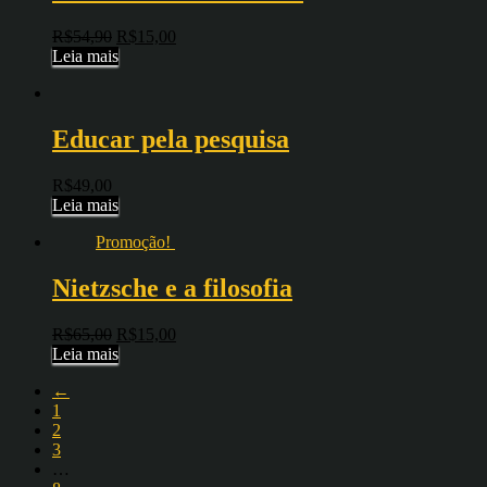
R$
54,90
R$
15,00
Leia mais
Educar pela pesquisa
R$
49,00
Leia mais
Promoção!
Nietzsche e a filosofia
R$
65,00
R$
15,00
Leia mais
←
1
2
3
…