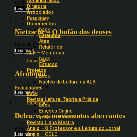
Administração
R$
39,00
R$
10,00
Diretoria
Leia mais
Associados
Parceiros
Promoção!
Documentos
back
Nietzsche – O bufão dos deuses
Estatutos
Atas
R$
40,90
R$
15,00
Relatórios
Leia mais
ALB – Memórias
back
Promoção!
Estudos
Projetos
Afrotopia
back
Núcleo de Leitura da ALB
R$
69,00
R$
15,00
Publicações
Leia mais
back
Revista Leitura: Teoria e Prática
Promoção!
back
Edições Online
Deleuze, os movimentos aberrantes
Edições Anteriores
Revista Linha Mestra
Anais – O Professor e a Leitura do Jornal
R$
52,00
R$
36,40
Anais – COLE
Leia mais