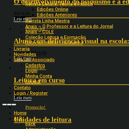
O desenvolvimento do psiquismo e a ed
Revista Leitura: Teoria e Prática
Edições Online
R$
79,00
Edições Anteriores
Leia mais
Revista Linha Mestra
Anais – O Professor e a Leitura do Jornal
Promoção!
Anais – COLE
Coleção Leitura e Formação
Aluno com deficiência visual na escol
Coleção Hilário Fracalanza
Livraria
R$
43,00
R$
19,90
Novidades
Leia mais
Seja um Associado
Cadastro
Promoção!
Login
Minha Conta
Leitura em curso
Logout
Contato
R$
34,00
R$
19,90
Login / Register
Leia mais
Promoção!
Home
ALB
Unidades de leitura
back