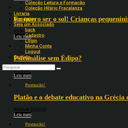
Coleção Leitura e Formação
Coleção Hilário Fracalanza
Livraria
Eu quero ser o sol! Crianças pequeninin
Novidades
Seja um Associado
back
R$
30,00
Cadastro
Leia mais
Login
Minha Conta
Logout
Contato
Psicanálise sem Édipo?
R$
59,80
Leia mais
Promoção!
Platão e o debate educativo na Grécia 
R$
39,00
R$
19,90
Leia mais
Promoção!