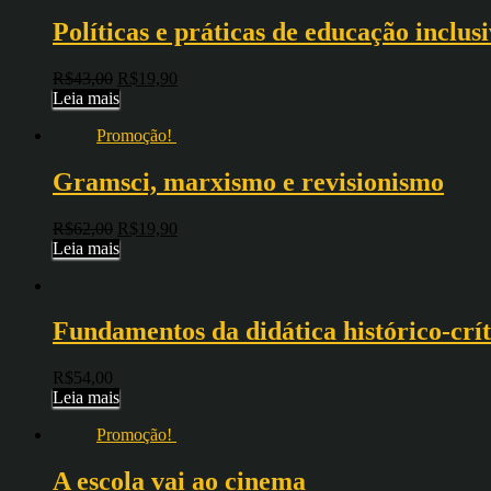
Políticas e práticas de educação inclus
R$
43,00
R$
19,90
Leia mais
Promoção!
Gramsci, marxismo e revisionismo
R$
62,00
R$
19,90
Leia mais
Fundamentos da didática histórico-crít
R$
54,00
Leia mais
Promoção!
A escola vai ao cinema