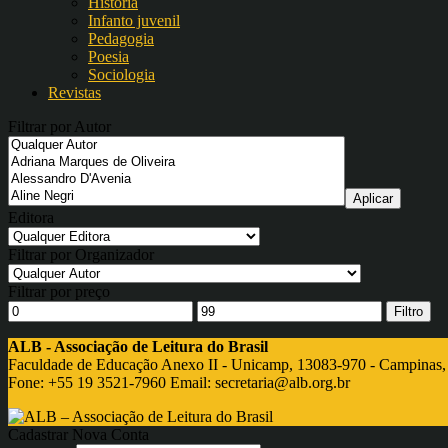
História
Infanto juvenil
Pedagogia
Poesia
Sociologia
Revistas
Filtrar por Autor
Editora
Filtrar por Organizador
Filtrar por preço
Filtro
ALB - Associação de Leitura do Brasil
Faculdade de Educação Anexo II - Unicamp, 13083-970 - Campinas,
Fone: +55 19 3521-7960 Email:
secretaria@alb.org.br
Cadastrar Nova Conta