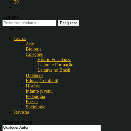
39
→
Carrinho
Pesquisar
por:
Categorias
Livros
Arte
Biologia
Coleções
Hilário Fracalanza
Leitura e Formação
Leituras no Brasil
Didáticos
Educação Infantil
História
Infanto juvenil
Pedagogia
Poesia
Sociologia
Revistas
Filtrar por Autor