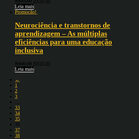
R$
35,00
R$
10,00
Leia mais
Promoção!
Neurociência e transtornos de
aprendizagem – As múltiplas
eficiências para uma educação
inclusiva
R$
40,00
R$
10,00
Leia mais
←
1
2
3
…
33
34
35
36
37
38