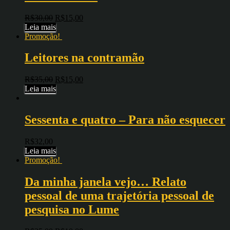
R$
30,00
R$
15,00
Leia mais
Promoção!
Leitores na contramão
R$
35,00
R$
15,00
Leia mais
Sessenta e quatro – Para não esquecer
R$
32,00
Leia mais
Promoção!
Da minha janela vejo… Relato
pessoal de uma trajetória pessoal de
pesquisa no Lume