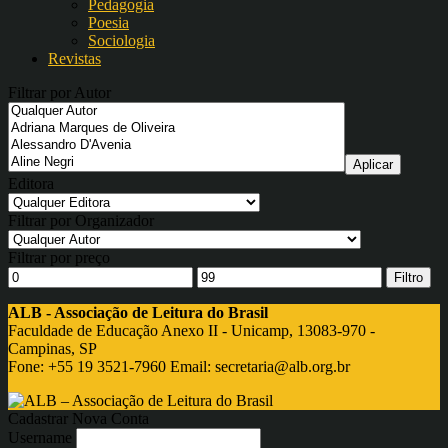
Pedagogia
Poesia
Sociologia
Revistas
Filtrar por Autor
Editora
Filtrar por Organizador
Filtrar por preço
Filtro
ALB - Associação de Leitura do Brasil
Faculdade de Educação Anexo II - Unicamp, 13083-970 -
Campinas, SP
Fone: +55 19 3521-7960 Email:
secretaria@alb.org.br
Cadastrar Nova Conta
Username