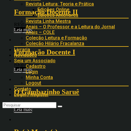
Revista Leitura: Teoria e Prática
Edições Online
Formação Docente II
Edições Anteriores
Revista Linha Mestra
R$
50,00
Anais – O Professor e a Leitura do Jornal
Leia mais
Anais – COLE
Coleção Leitura e Formação
Coleção Hilário Fracalanza
Livraria
Formação Docente I
Novidades
Seja um Associado
R$
50,00
Cadastro
Leia mais
Login
Minha Conta
Logout
Contato
O Gambazinho Saruê
Login / Register
R$
40,00
Leia mais