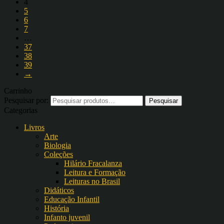
4
5
6
7
…
37
38
39
→
Carrinho
Pesquisar por:
Categorias
Livros
Arte
Biologia
Coleções
Hilário Fracalanza
Leitura e Formação
Leituras no Brasil
Didáticos
Educação Infantil
História
Infanto juvenil