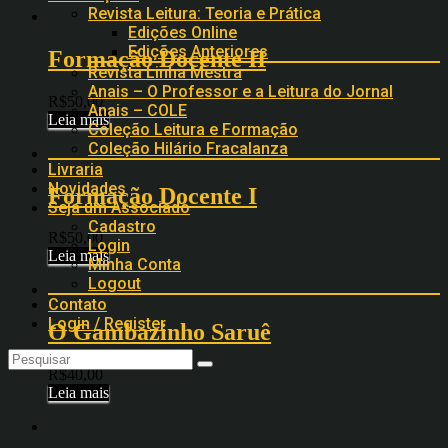
Revista Leitura: Teoria e Prática
Edições Online
Edições Anteriores
Formação Docente II
Revista Linha Mestra
Anais – O Professor e a Leitura do Jornal
R$
50,00
Anais – COLE
Leia mais
Coleção Leitura e Formação
Coleção Hilário Fracalanza
Livraria
Novidades
Formação Docente I
Seja um Associado
Cadastro
R$
50,00
Login
Leia mais
Minha Conta
Logout
Contato
Login / Register
O Gambazinho Saruê
R$
40,00
Leia mais