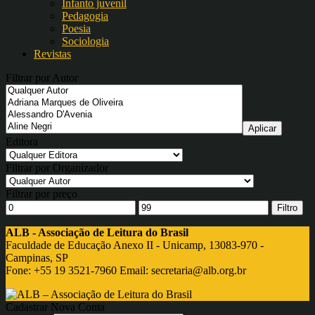
Infanto juvenil
Pedagogia
Poesia
Sociologia
Revistas
Filtrar por Autor
Editora
Filtrar por Organizador
Filtrar por preço
Filtro
ALB - Associação de Leitura do Brasil
Faculdade de Educação Anexo II - Unicamp, 13083-970 -
Campinas, SP
Fone: +55 19 3521-7960 Email:
secretaria@alb.org.br
Cadastrar Nova Conta