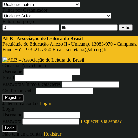
Filtrar por Organizador
Filtrar por preço
Filtro
ALB - Associação de Leitura do Brasil
Faculdade de Educação Anexo II - Unicamp, 13083-970 - Campinas,
Fone: +55 19 3521-7960 Email:
secretaria@alb.org.br
Cadastrar Nova Conta
Username
Email
Password
Mínimo 6 caracteres
Confirmar senha
Registrar
Já tem uma conta?
Login
Login
Username
Password
Esqueceu sua senha?
Login
Não tem uma conta?
Registrar