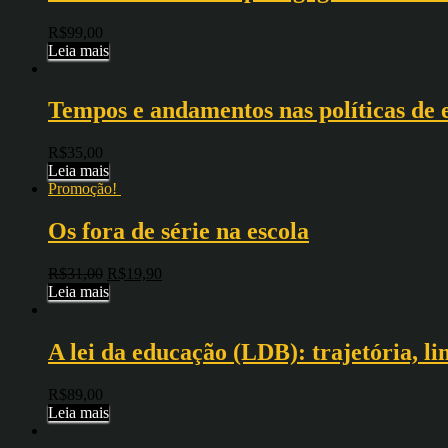
R$
99,00
Leia mais
Tempos e andamentos nas políticas de 
R$
35,00
Leia mais
Promoção!
Os fora de série na escola
R$
31,00
R$
19,90
Leia mais
A lei da educação (LDB): trajetória, li
R$
89,00
Leia mais