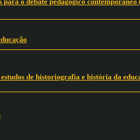
es para o debate pedagógico contemporâneo (
 educação
estudos de historiografia e história da edu
a