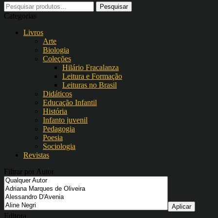
Pesquisar
por:
Categorias
Livros
Arte
Biologia
Coleções
Hilário Fracalanza
Leitura e Formação
Leituras no Brasil
Didáticos
Educação Infantil
História
Infanto juvenil
Pedagogia
Poesia
Sociologia
Revistas
Filtrar por Autor
Editora