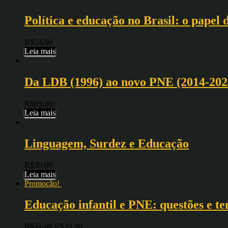
Política e educação no Brasil: o papel
R$
54,00
Leia mais
Da LDB (1996) ao novo PNE (2014-2024
R$
89,00
Leia mais
Linguagem, Surdez e Educação
R$
39,00
Leia mais
Promoção!
Educação infantil e PNE: questões e te
R$
31,00
R$
19,90