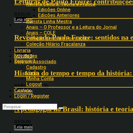
Leituras de Paulo Freire: contribuiçõ
Revista Leitura: Teoria e Prática
Edições Online
R$
30,00
Edições Anteriores
Leia mais
Revista Linha Mestra
Anais – O Professor e a Leitura do Jornal
Anais – COLE
Revisitando Paulo Freire: sentidos na
Coleção Leitura e Formação
Coleção Hilário Fracalanza
R$
30,00
Livraria
Leia mais
Novidades
Promoção!
Seja um Associado
Cadastro
História do tempo e tempo da história: 
Login
Minha Conta
Logout
R$
49,00
R$
19,90
Contato
Leia mais
Login / Register
A pedagogia no Brasil: história e teori
R$
59,00
Leia mais