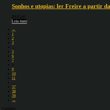
Sonhos e utopias: ler Freire a partir d
R$
35,00
Leia mais
←
1
2
3
…
5
6
7
8
9
10
11
…
37
38
39
→
Carrinho